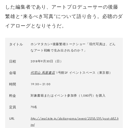
した編集者であり、アートプロデューサーの後藤
繁雄と“来るべき写真”について語り合う。必聴のダ
イアローグとなりそうだ。
タイトル
ホンマタカシ×後藤繁雄トークショー「現代写真は、どん
なアート戦略で生み出されるのか？」
日程
2018年9月30日（日）
会場
代官山 蔦屋書店
1号館2F イベントスペース（東京都）
時間
19:30～21:00
料金
対象書籍またはイベント参加券（1,080円）を購入
定員
70名
URL
http://real.tsite.jp/daikanyama/event/2018/09/post-682.h
tml