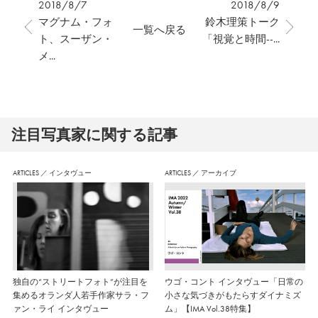
2018/8/7
2018/8/9
マグナム・フォ
鈴木理策トーク
一覧へ戻る
ト、スーザン・
「視覚と時間--...
メ...
注⽬写真家に関する記事
ARTICLES
／
インタヴュー
ARTICLES
／
アーカイブ
独自の“ストリートフォト”が注目を
ウゴ・コント インタヴュー「日常の
集めるオランダ人若手作家サラ・フ
小さな気づきがもたらすダイナミズ
ァン・ライ インタヴュー
ム」【IMA Vol.38特集】