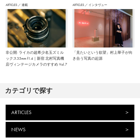
ARTICLES
／
連載
ARTICLES
／
インタヴュー
非公開: ライカの超希少名玉ズミル
「見たいという欲望」村上華子が向
ックス35mm f1.4｜新宿 北村写真機
き合う写真の起源
店ヴィンテージカメラのすすめ Vol.7
カテゴリで探す
ARTICLES
NEWS