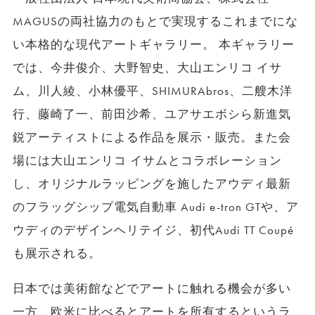
MAGUSの両社協力のもとで実現するこれまでにな
い本格的な現代アートギャラリー。 本ギャラリー
では、今井俊介、大野智史、大山エンリコ イサ
ム、川人綾、小林優平、SHIMURAbros、二艘木洋
行、藤崎了一、前田沙希、ユアサエボシら新進気
鋭アーティストによる作品を展示・販売。また会
場には大山エンリコ イサムとコラボレーション
し、オリジナルラッピングを施したアウディ最新
のフラッグシップ電気自動車 Audi e-tron GTや、ア
ウディのデザインヘリテイジ、初代Audi TT Coupé
も展示される。
日本では美術館などでアートに触れる機会が多い
一方、欧米に比べるとアートを所有するというラ