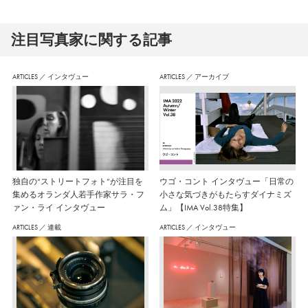
注⽬写真家に関する記事
ARTICLES
／
インタヴュー
ARTICLES
／
アーカイブ
独自の“ストリートフォト”が注目を
ウゴ・コント インタヴュー「日常の
集めるオランダ人若手作家サラ・フ
小さな気づきがもたらすダイナミズ
ァン・ライ インタヴュー
ム」【IMA Vol.38特集】
ARTICLES
／
連載
ARTICLES
／
インタヴュー