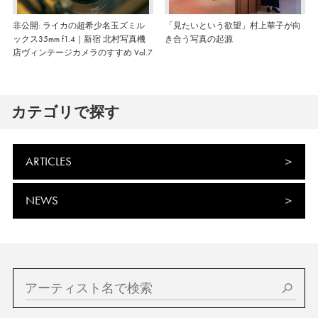
非公開: ライカの超希少名玉ズミル
「見たいという欲望」村上華子が向
ックス35mm f1.4｜新宿 北村写真機
き合う写真の起源
店ヴィンテージカメラのすすめ Vol.7
カテゴリで探す
ARTICLES
NEWS