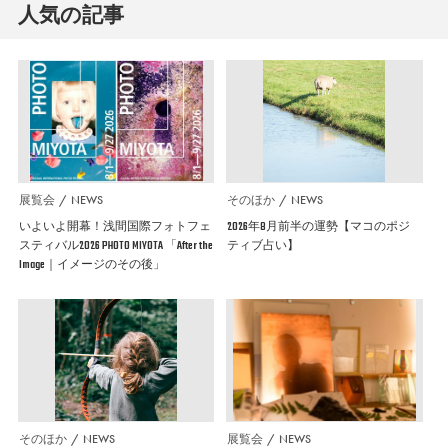
人気の記事
展覧会
NEWS
そのほか
NEWS
いよいよ開幕！浅間国際フォトフェ
2026年8月前半の運勢【マコのポジ
スティバル2026 PHOTO MIYOTA 「After the
ティブ占い】
Image｜イメージのその後」
そのほか
NEWS
展覧会
NEWS