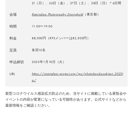
21（日）、26日（金）、27日（土）、28日（日）＊6日間
会場
Reminders Photography Stronghold
（東京都）
時間
11:00〜19:00
料金
88,000円（RPSメンバーは82,500円）
定員
各回12名
申込締切
2023年1月10日（火）
URL
https://reminders-project.org/rps/photobookasobject_2023j
p/
新型コロナウイルス感染拡大防止のため、当サイトに掲載している展覧会や
イベントの内容が変更になっている可能性があります。公式サイトなどから
最新情報をご確認ください。