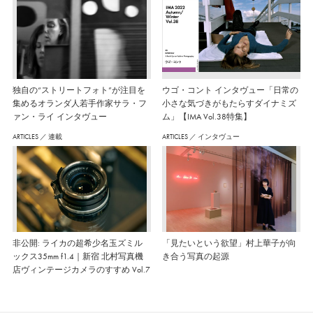
独自の“ストリートフォト”が注目を
ウゴ・コント インタヴュー「日常の
集めるオランダ人若手作家サラ・フ
小さな気づきがもたらすダイナミズ
ァン・ライ インタヴュー
ム」【IMA Vol.38特集】
ARTICLES
／
連載
ARTICLES
／
インタヴュー
非公開: ライカの超希少名玉ズミル
「見たいという欲望」村上華子が向
ックス35mm f1.4｜新宿 北村写真機
き合う写真の起源
店ヴィンテージカメラのすすめ Vol.7