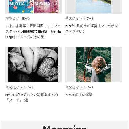
展覧会
NEWS
そのほか
NEWS
いよいよ開幕！浅間国際フォトフェ
2026年8月前半の運勢【マコのポジ
スティバル2026 PHOTO MIYOTA 「After the
ティブ占い】
Image｜イメージのその後」
そのほか
NEWS
そのほか
NEWS
GW中に読み返したい写真集まとめ
2024年前半の運勢
「ヌード」5選
Magazine