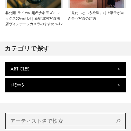
非公開: ライカの超希少名玉ズミル
「見たいという欲望」村上華子が向
ックス35mm f1.4｜新宿 北村写真機
き合う写真の起源
店ヴィンテージカメラのすすめ Vol.7
カテゴリで探す
ARTICLES
NEWS