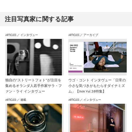
注⽬写真家に関する記事
ARTICLES
／
インタヴュー
ARTICLES
／
アーカイブ
独自の“ストリートフォト”が注目を
ウゴ・コント インタヴュー「日常の
集めるオランダ人若手作家サラ・フ
小さな気づきがもたらすダイナミズ
ァン・ライ インタヴュー
ム」【IMA Vol.38特集】
ARTICLES
／
連載
ARTICLES
／
インタヴュー