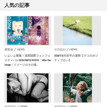
人気の記事
展覧会
NEWS
そのほか
NEWS
いよいよ開幕！浅間国際フォトフェ
2026年8月前半の運勢【マコのポジ
スティバル2026 PHOTO MIYOTA 「After the
ティブ占い】
Image｜イメージのその後」
そのほか
NEWS
そのほか
NEWS