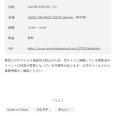
日程
2023年12月23日（土）
会場
HOTEL THE KNOT TOKYO Shinjuku
（東京都）
時間
15:00～16:00
料金
無料
URL
https://www.japanphotoaward.com/377975-exhibition
新型コロナウイルス感染拡大防止のため、当サイトに掲載している展覧会や
イベントの内容が変更になっている可能性があります。公式サイトなどから
最新情報をご確認ください。
TAGS
System of Culture
川谷光平
原ちけい