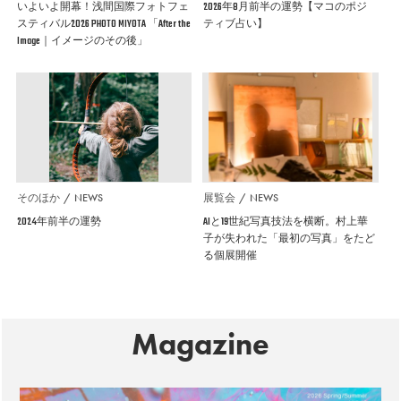
いよいよ開幕！浅間国際フォトフェ
2026年8月前半の運勢【マコのポジ
スティバル2026 PHOTO MIYOTA 「After the
ティブ占い】
Image｜イメージのその後」
そのほか
NEWS
展覧会
NEWS
2024年前半の運勢
AIと19世紀写真技法を横断。村上華
子が失われた「最初の写真」をたど
る個展開催
Magazine