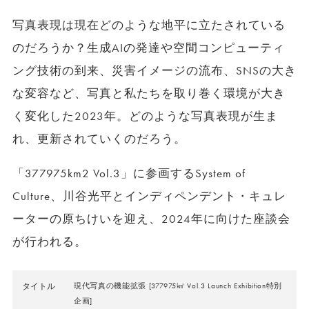
写真表現は現在どのような地平に立たされている
のだろうか？生成AIの発達や空間コンピューティ
ング技術の到来、災害イメージの流布、SNSの大き
な変容など、写真と私たちを取り巻く環境が大き
く変化した2023年。どのような写真表現が生ま
れ、更新されていくのだろう。
「377975km2 Vol.3」に参画するSystem of
Culture、川谷光平とインディペンデント・キュレ
ーターの原ちけいを迎え、2024年に向けた座談会
が行われる。
タイトル
現代写真の機能拡張 [377975㎢ Vol.3 Launch Exhibition特別
企画]