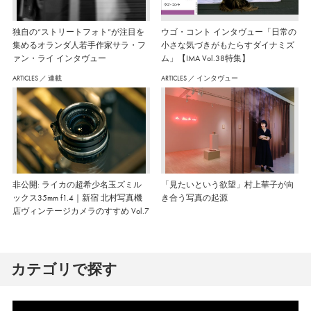
独自の“ストリートフォト”が注目を
ウゴ・コント インタヴュー「日常の
集めるオランダ人若手作家サラ・フ
小さな気づきがもたらすダイナミズ
ァン・ライ インタヴュー
ム」【IMA Vol.38特集】
ARTICLES
／
連載
ARTICLES
／
インタヴュー
非公開: ライカの超希少名玉ズミル
「見たいという欲望」村上華子が向
ックス35mm f1.4｜新宿 北村写真機
き合う写真の起源
店ヴィンテージカメラのすすめ Vol.7
カテゴリで探す