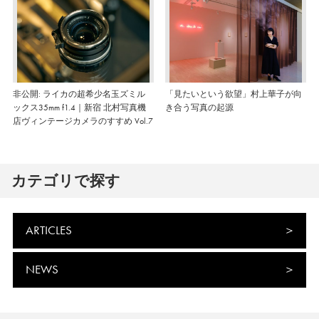
非公開: ライカの超希少名玉ズミル
「見たいという欲望」村上華子が向
ックス35mm f1.4｜新宿 北村写真機
き合う写真の起源
店ヴィンテージカメラのすすめ Vol.7
カテゴリで探す
ARTICLES
NEWS