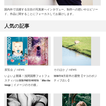
国内外で活躍する注目の写真家へインタヴュー。制作への想いやエピソー
ド、作品に関することにフォーカスしてお届けします。
人気の記事
展覧会
NEWS
そのほか
NEWS
いよいよ開幕！浅間国際フォトフェ
2026年8月前半の運勢【マコのポジ
スティバル2026 PHOTO MIYOTA 「After the
ティブ占い】
Image｜イメージのその後」