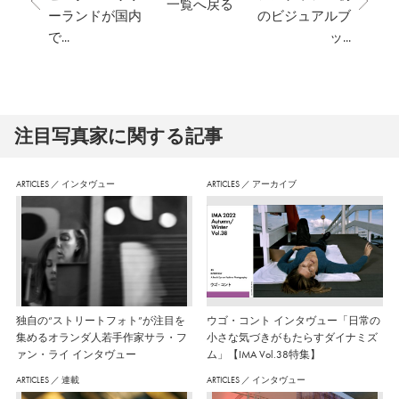
一覧へ戻る
ーランドが国内
のビジュアルブ
で...
ッ...
注⽬写真家に関する記事
ARTICLES
／
インタヴュー
ARTICLES
／
アーカイブ
独自の“ストリートフォト”が注目を
ウゴ・コント インタヴュー「日常の
集めるオランダ人若手作家サラ・フ
小さな気づきがもたらすダイナミズ
ァン・ライ インタヴュー
ム」【IMA Vol.38特集】
ARTICLES
／
連載
ARTICLES
／
インタヴュー