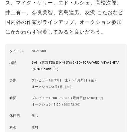
ス、マイク・ケリー、エド・ルシェ、高松次郎、
井上有一、奈良美智、宮島達男、友沢 こたおなど
国内外の作家がラインアップ。オークション参加
にかかわらず観覧してみると良いだろう。
タイトル
NEW 008
場所
SAI （東京都渋谷区神宮前6-20-10RAYARD MIYASHITA
PARK South 3F
）
会期
プレビュー1月25日（土）〜1月31日（金）
オークション2月1日（土）
時間
プレビュー11:00～20:00（最終日は17:00まで）
オークション13:00（開場12:30）
休館日
無し
料金
無料