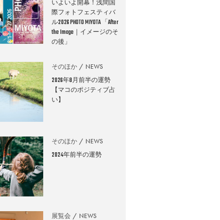
いよいよ開幕！浅間国
際フォトフェスティバ
ル2026 PHOTO MIYOTA 「After
the Image｜イメージのそ
の後」
そのほか
NEWS
2026年8月前半の運勢
【マコのポジティブ占
い】
そのほか
NEWS
2024年前半の運勢
展覧会
NEWS