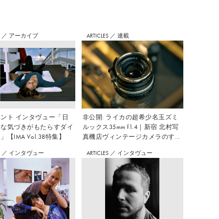
S
／
アーカイブ
ARTICLES
／
連載
ント インタヴュー「日
非公開: ライカの超希少名玉ズミ
さな気づきがもたらすダイ
ルックス35mm f1.4｜新宿 北村写
【IMA Vol.38特集】
真機店ヴィンテージカメラのすす
め Vol.7
S
／
インタヴュー
ARTICLES
／
インタヴュー