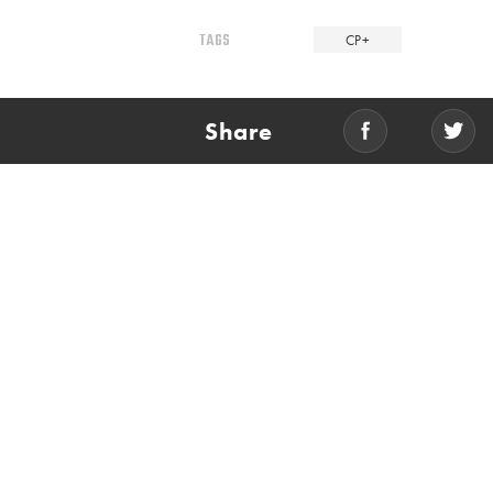
TAGS
CP+
Share