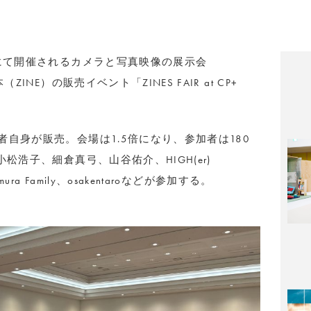
浜にて開催されるカメラと写真映像の展示会
INE）の販売イベント「ZINES FAIR at CP+
自身が販売。会場は1.5倍になり、参加者は180
松浩⼦、細倉真⼸、⼭⾕佑介、HIGH(er)
ra Family、osakentaroなどが参加する。