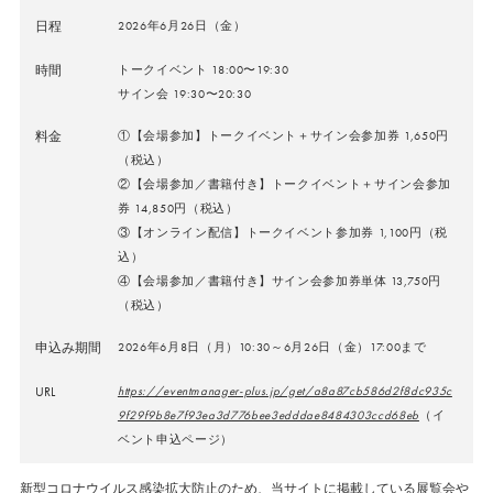
日程
2026年6月26日（金）
時間
トークイベント 18:00〜19:30
サイン会 19:30〜20:30
料金
①【会場参加】トークイベント＋サイン会参加券 1,650円
（税込）
②【会場参加／書籍付き】トークイベント＋サイン会参加
券 14,850円（税込）
③【オンライン配信】トークイベント参加券 1,100円（税
込）
④【会場参加／書籍付き】サイン会参加券単体 13,750円
（税込）
申込み期間
2026年6月8日（月）10:30～6月26日（金）17:00まで
URL
https://eventmanager-plus.jp/get/a8a87cb586d2f8dc935c
9f29f9b8e7f93ea3d776bee3edddae8484303ccd68eb
（イ
ベント申込ページ）
新型コロナウイルス感染拡大防止のため、当サイトに掲載している展覧会や