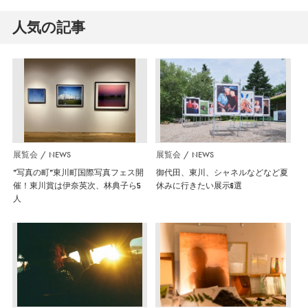
人気の記事
展覧会
NEWS
展覧会
NEWS
”写真の町”東川町国際写真フェス開
御代田、東川、シャネルなどなど夏
催！東川賞は伊奈英次、林典子ら5
休みに行きたい展示6選
人