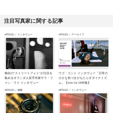
注⽬写真家に関する記事
ARTICLES
／
インタヴュー
ARTICLES
／
アーカイブ
独自の“ストリートフォト”が注目を
ウゴ・コント インタヴュー「日常の
集めるオランダ人若手作家サラ・フ
小さな気づきがもたらすダイナミズ
ァン・ライ インタヴュー
ム」【IMA Vol.38特集】
ARTICLES
／
連載
ARTICLES
／
インタヴュー