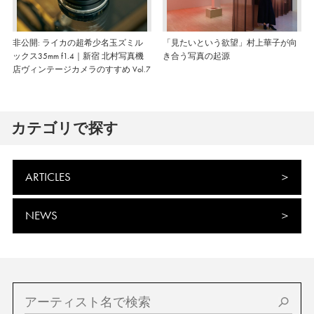
非公開: ライカの超希少名玉ズミル
「見たいという欲望」村上華子が向
ックス35mm f1.4｜新宿 北村写真機
き合う写真の起源
店ヴィンテージカメラのすすめ Vol.7
カテゴリで探す
ARTICLES
NEWS