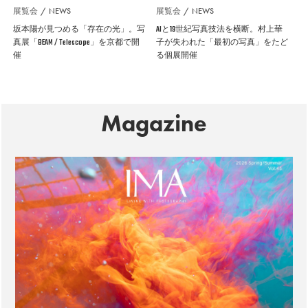
展覧会
NEWS
展覧会
NEWS
坂本陽が見つめる「存在の光」。写
AIと19世紀写真技法を横断。村上華
真展「BEAM / Telescope」を京都で開
子が失われた「最初の写真」をたど
催
る個展開催
Magazine