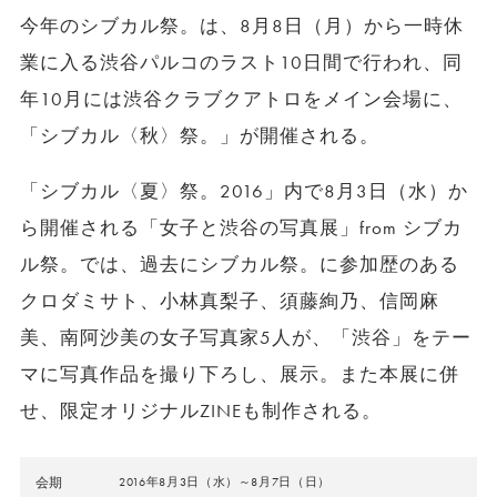
今年のシブカル祭。は、8月8日（月）から一時休
業に入る渋谷パルコのラスト10日間で行われ、同
年10月には渋谷クラブクアトロをメイン会場に、
「シブカル〈秋〉祭。」が開催される。
「シブカル〈夏〉祭。2016」内で8月3日（水）か
ら開催される「女子と渋谷の写真展」from シブカ
ル祭。では、過去にシブカル祭。に参加歴のある
クロダミサト、小林真梨子、須藤絢乃、信岡麻
美、南阿沙美の女子写真家5人が、「渋谷」をテー
マに写真作品を撮り下ろし、展示。また本展に併
せ、限定オリジナルZINEも制作される。
会期
2016年8月3日（水）～8月7日（日）