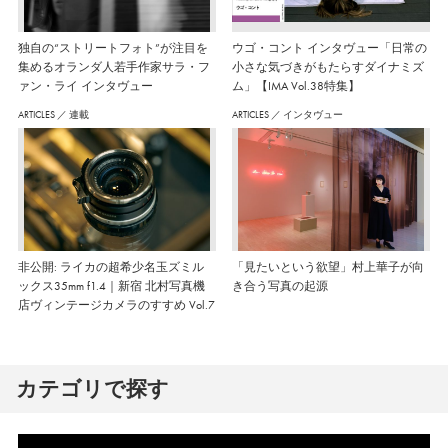
独自の“ストリートフォト”が注目を
ウゴ・コント インタヴュー「日常の
集めるオランダ人若手作家サラ・フ
小さな気づきがもたらすダイナミズ
ァン・ライ インタヴュー
ム」【IMA Vol.38特集】
ARTICLES
／
連載
ARTICLES
／
インタヴュー
非公開: ライカの超希少名玉ズミル
「見たいという欲望」村上華子が向
ックス35mm f1.4｜新宿 北村写真機
き合う写真の起源
店ヴィンテージカメラのすすめ Vol.7
カテゴリで探す