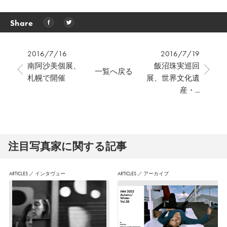
Share
2016/7/16
2016/7/19
南阿沙美個展、
飯沼珠実巡回
一覧へ戻る
札幌で開催
展、世界文化遺
産・...
注⽬写真家に関する記事
ARTICLES
／
インタヴュー
ARTICLES
／
アーカイブ