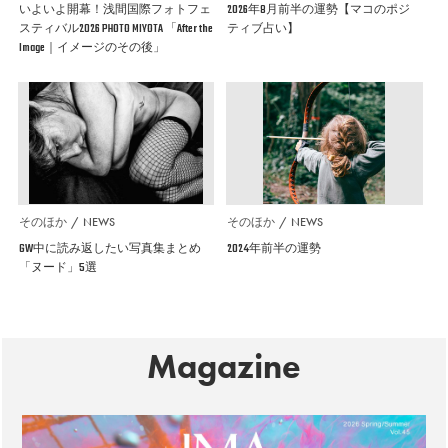
いよいよ開幕！浅間国際フォトフェ
2026年8月前半の運勢【マコのポジ
スティバル2026 PHOTO MIYOTA 「After the
ティブ占い】
Image｜イメージのその後」
そのほか
NEWS
そのほか
NEWS
GW中に読み返したい写真集まとめ
2024年前半の運勢
「ヌード」5選
Magazine