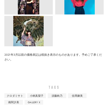
2021年3月以前の価格表記は税抜き表示のものがあります。予めご了承くだ
さい。
TAGS
クロダミサト
小林真梨子
須藤絢乃
信岡麻美
南阿沙美
GALLERY X