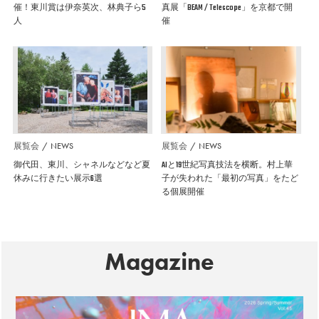
催！東川賞は伊奈英次、林典子ら5
真展「BEAM / Telescope」を京都で開
人
催
展覧会
NEWS
展覧会
NEWS
御代田、東川、シャネルなどなど夏
AIと19世紀写真技法を横断。村上華
休みに行きたい展示6選
子が失われた「最初の写真」をたど
る個展開催
Magazine