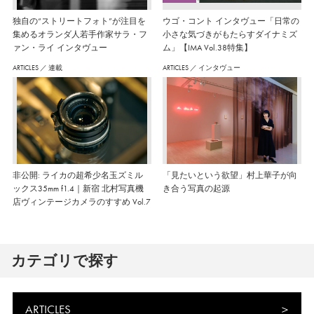
独自の“ストリートフォト”が注目を
ウゴ・コント インタヴュー「日常の
集めるオランダ人若手作家サラ・フ
小さな気づきがもたらすダイナミズ
ァン・ライ インタヴュー
ム」【IMA Vol.38特集】
ARTICLES
／
連載
ARTICLES
／
インタヴュー
非公開: ライカの超希少名玉ズミル
「見たいという欲望」村上華子が向
ックス35mm f1.4｜新宿 北村写真機
き合う写真の起源
店ヴィンテージカメラのすすめ Vol.7
カテゴリで探す
ARTICLES