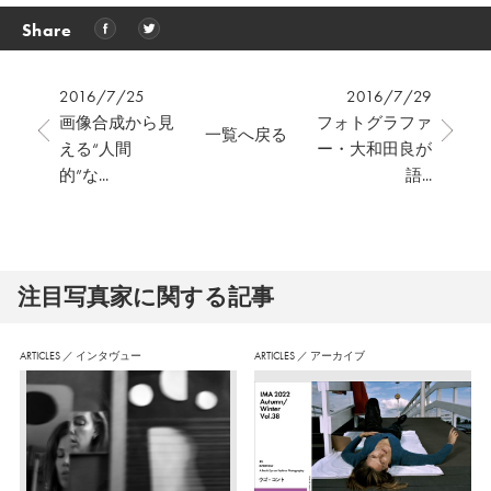
Share
2016/7/25
2016/7/29
画像合成から見
フォトグラファ
一覧へ戻る
える“人間
ー・大和田良が
的”な...
語...
注⽬写真家に関する記事
ARTICLES
／
インタヴュー
ARTICLES
／
アーカイブ