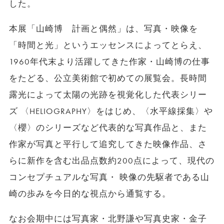
した。
本展「山崎博 計画と偶然」は、写真・映像を
「時間と光」というエッセンスによってとらえ、
1960年代末より活躍してきた作家・山崎博の仕事
をたどる、公立美術館で初めての展覧会。長時間
露光によって太陽の光跡を視覚化した代表シリー
ズ 〈HELIOGRAPHY〉をはじめ、〈水平線採集〉や
〈櫻〉のシリーズなど代表的な写真作品と、また
作家が写真と平行して追究してきた映像作品、さ
らに新作を含む出品点数約200点によって、現代の
コンセプチュアルな写真・ 映像の先駆者である山
崎の歩みを今日的な視点から通覧する。
なお会期中には写真家・北野謙や写真史家・金子