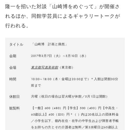
隆一を招いた対談「山崎博をめぐって」が開催さ
れるほか、同館学芸員によるギャラリートークが
行われる。
タイトル
「山崎博 計画と偶然」
会期
2017年3月7日（火）～5月10日（水）
会場
東京都写真美術館
（東京都）
時間
10:00～18:00（木・金曜は20:00まで）＊入館は閉館30分
前まで
休館日
月曜（祝⽇の場合は翌⽕曜が休館／5月1日は開館）
観覧料
【一般】600（480）円【学生】500（400）円【中高生・
65歳以上】400（320）円＊（ ）内は20名以上の団体料金
／小学生以下、都内在住・在学の中学生および障害者手帳
をお持ちの方とその介護者は無料／第3水曜日は65歳以上