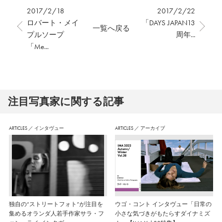
2017/2/18
2017/2/22
ロバート・メイ
「DAYS JAPAN13
一覧へ戻る
プルソープ
周年...
「Me...
注⽬写真家に関する記事
ARTICLES
／
インタヴュー
ARTICLES
／
アーカイブ
独自の“ストリートフォト”が注目を
ウゴ・コント インタヴュー「日常の
集めるオランダ人若手作家サラ・フ
小さな気づきがもたらすダイナミズ