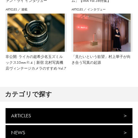
ァン・ライ インタヴュー
ム」【IMA Vol.38特集】
ARTICLES
／
連載
ARTICLES
／
インタヴュー
非公開: ライカの超希少名玉ズミル
「見たいという欲望」村上華子が向
ックス35mm f1.4｜新宿 北村写真機
き合う写真の起源
店ヴィンテージカメラのすすめ Vol.7
カテゴリで探す
ARTICLES
NEWS