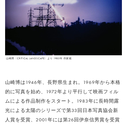
山崎博〈CRITICAL LANDSCAPE〉より 1985年 作家蔵
山崎博は1946年、長野県生まれ。1969年から本格
的に写真を始め、1972年より平行して映画フィル
ムによる作品制作をスタート。1983年に長時間露
光による太陽のシリーズで第33回日本写真協会新
人賞を受賞、2001年には第26回伊奈信男賞を受賞