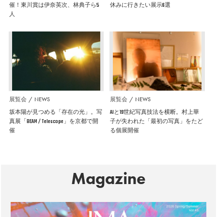
催！東川賞は伊奈英次、林典子ら5
休みに行きたい展示6選
人
展覧会
NEWS
展覧会
NEWS
坂本陽が見つめる「存在の光」。写
AIと19世紀写真技法を横断。村上華
真展「BEAM / Telescope」を京都で開
子が失われた「最初の写真」をたど
催
る個展開催
Magazine