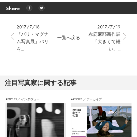
Share
2017/7/18
2017/7/19
「パリ・マグナ
赤鹿麻耶新作展
一覧へ戻る
ム写真展」パリ
「大きくて軽
を...
い、...
注⽬写真家に関する記事
ARTICLES
／
インタヴュー
ARTICLES
／
アーカイブ