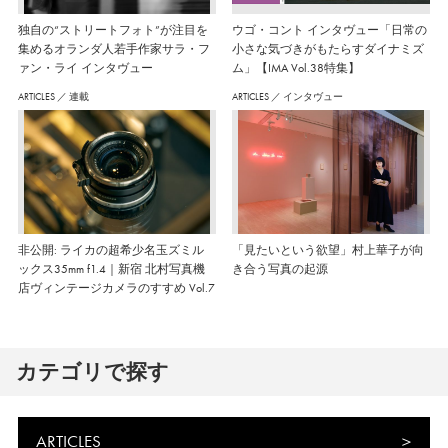
独自の“ストリートフォト”が注目を
ウゴ・コント インタヴュー「日常の
集めるオランダ人若手作家サラ・フ
小さな気づきがもたらすダイナミズ
ァン・ライ インタヴュー
ム」【IMA Vol.38特集】
ARTICLES
／
連載
ARTICLES
／
インタヴュー
非公開: ライカの超希少名玉ズミル
「見たいという欲望」村上華子が向
ックス35mm f1.4｜新宿 北村写真機
き合う写真の起源
店ヴィンテージカメラのすすめ Vol.7
カテゴリで探す
ARTICLES