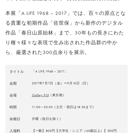
本展「A LIFE 1968 – 2017」では、百々の原点とな
る貴重な初期作品「佐世保」から新作のデジタル
作品「春日山原始林」まで、50年もの長きにわた
り種々様々な表現で生み出された作品群の中か
ら、厳選された300点余りを展示。
タイトル
「A LIFE 1968 – 2017」
会期
2017年7月7日（金）〜9月10日（日）
会場
Gallery 916
（東京都）
時間
11:00～20:00（土日・祝日は18:30まで）
休廊日
月曜（祝日を除く）
入場料
【一般】800円【大学生・シニア（60歳以上）】500円