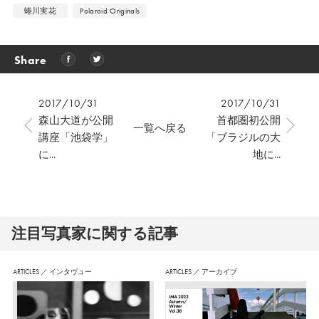
蜷川実花
Polaroid Originals
Share
2017/10/31
2017/10/31
森山大道が公開
首都圏初公開
一覧へ戻る
講座「池袋学」
「ブラジルの大
に...
地に...
注⽬写真家に関する記事
ARTICLES
／
インタヴュー
ARTICLES
／
アーカイブ