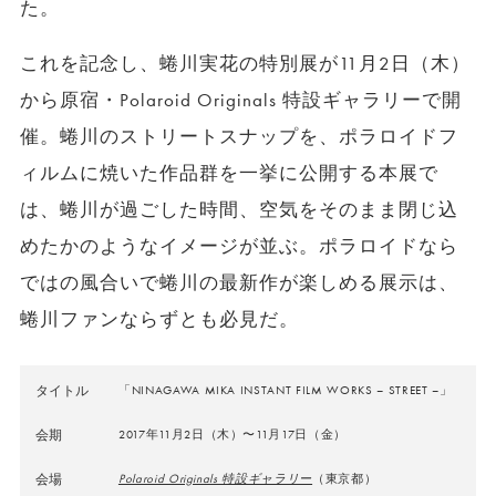
た。
これを記念し、蜷川実花の特別展が11月2日（木）
から原宿・Polaroid Originals 特設ギャラリーで開
催。蜷川のストリートスナップを、ポラロイドフ
ィルムに焼いた作品群を一挙に公開する本展で
は、蜷川が過ごした時間、空気をそのまま閉じ込
めたかのようなイメージが並ぶ。ポラロイドなら
ではの風合いで蜷川の最新作が楽しめる展示は、
蜷川ファンならずとも必見だ。
タイトル
「NINAGAWA MIKA INSTANT FILM WORKS – STREET –」
会期
2017年11月2日（木）〜11月17日（金）
会場
Polaroid Originals 特設ギャラリー
（東京都）