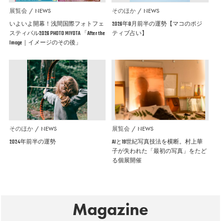
展覧会
NEWS
そのほか
NEWS
いよいよ開幕！浅間国際フォトフェ
2026年8月前半の運勢【マコのポジ
スティバル2026 PHOTO MIYOTA 「After the
ティブ占い】
Image｜イメージのその後」
そのほか
NEWS
展覧会
NEWS
2024年前半の運勢
AIと19世紀写真技法を横断。村上華
子が失われた「最初の写真」をたど
る個展開催
Magazine