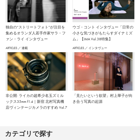
独自の“ストリートフォト”が注目を
ウゴ・コント インタヴュー「日常の
集めるオランダ人若手作家サラ・フ
小さな気づきがもたらすダイナミズ
ァン・ライ インタヴュー
ム」【IMA Vol.38特集】
ARTICLES
／
連載
ARTICLES
／
インタヴュー
非公開: ライカの超希少名玉ズミル
「見たいという欲望」村上華子が向
ックス35mm f1.4｜新宿 北村写真機
き合う写真の起源
店ヴィンテージカメラのすすめ Vol.7
カテゴリで探す