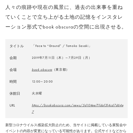
人々の痕跡や現在の風景に、過去の出来事を重ね
ていくことで立ち上がる土地の記憶をインスタレ
ーション形式でbook obscuraの空間に出現させる。
タイトル
「Face to “Ground” / Tomoko Sasaki」
会期
2019年7月11日（木）～7月29日（月）
会場
book obscura
（東京都）
時間
12:00～20:00
休館日
火水曜
URL
https://bookobscura.com/news/5d104ee71fdaf514cd7d64e
7
新型コロナウイルス感染拡大防止のため、当サイトに掲載している展覧会や
イベントの内容が変更になっている可能性があります。公式サイトなどから