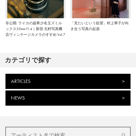
非公開: ライカの超希少名玉ズミル
「見たいという欲望」村上華子が向
ックス35mm f1.4｜新宿 北村写真機
き合う写真の起源
店ヴィンテージカメラのすすめ Vol.7
カテゴリで探す
ARTICLES
NEWS