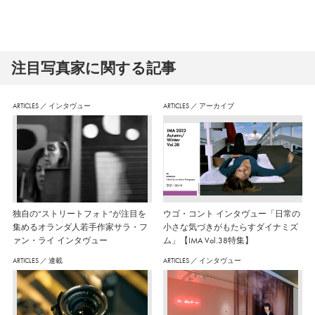
注⽬写真家に関する記事
ARTICLES
／
インタヴュー
ARTICLES
／
アーカイブ
独自の“ストリートフォト”が注目を
ウゴ・コント インタヴュー「日常の
集めるオランダ人若手作家サラ・フ
小さな気づきがもたらすダイナミズ
ァン・ライ インタヴュー
ム」【IMA Vol.38特集】
ARTICLES
／
連載
ARTICLES
／
インタヴュー