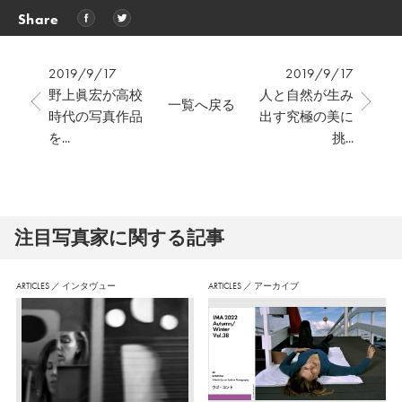
Share
2019/9/17
2019/9/17
野上眞宏が高校
人と自然が生み
一覧へ戻る
時代の写真作品
出す究極の美に
を...
挑...
注⽬写真家に関する記事
ARTICLES
／
インタヴュー
ARTICLES
／
アーカイブ