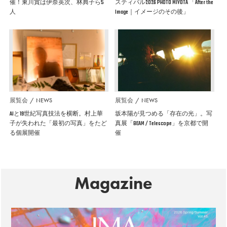
催！東川賞は伊奈英次、林典子ら5
スティバル2026 PHOTO MIYOTA 「After the
人
Image｜イメージのその後」
展覧会
NEWS
展覧会
NEWS
AIと19世紀写真技法を横断。村上華
坂本陽が見つめる「存在の光」。写
子が失われた「最初の写真」をたど
真展「BEAM / Telescope」を京都で開
る個展開催
催
Magazine