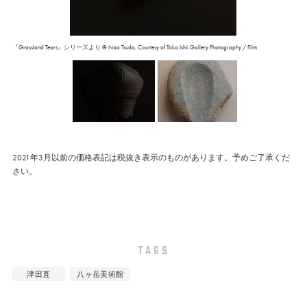
『Grassland Tears』シリーズより © Nao Tsuda, Courtesy of Taka Ishii Gallery Photography / Film
2021年3月以前の価格表記は税抜き表示のものがあります。予めご了承くだ
さい。
TAGS
津田直
八ヶ岳美術館