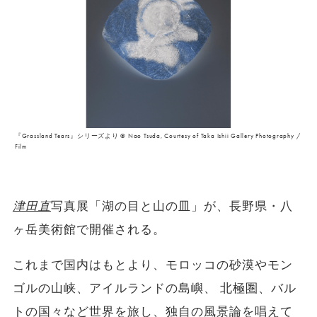
『Grassland Tears』シリーズより © Nao Tsuda, Courtesy of Taka Ishii Gallery Photography /
Film
津田直
写真展「湖の目と山の皿」が、長野県・八
ヶ岳美術館で開催される。
これまで国内はもとより、モロッコの砂漠やモン
ゴルの山峡、アイルランドの島嶼、 北極圏、バル
トの国々など世界を旅し、独自の風景論を唱えて