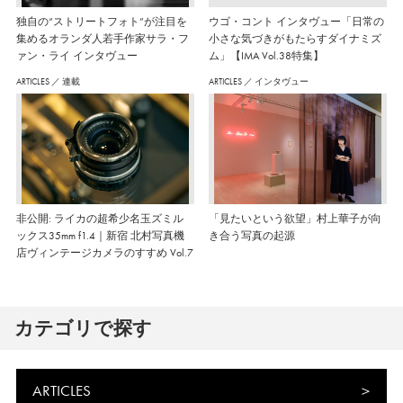
独自の“ストリートフォト”が注目を
ウゴ・コント インタヴュー「日常の
集めるオランダ人若手作家サラ・フ
小さな気づきがもたらすダイナミズ
ァン・ライ インタヴュー
ム」【IMA Vol.38特集】
ARTICLES
／
連載
ARTICLES
／
インタヴュー
非公開: ライカの超希少名玉ズミル
「見たいという欲望」村上華子が向
ックス35mm f1.4｜新宿 北村写真機
き合う写真の起源
店ヴィンテージカメラのすすめ Vol.7
カテゴリで探す
ARTICLES