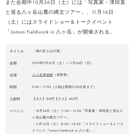
また会期中10月26日（土）には「写真家・津田直
と巡る八ヶ岳山麓の縄文ツアー」、11月16日
（土）にはスライドショー＆トークイベント
「Jomon Fieldwork in 八ヶ岳」が開催される。
タイトル
「湖の目と山の皿」
会期
2019年9月21日（土）～11月24日（日）
会場
八ヶ岳美術館
（長野県）
時間
9:00～17:00（入館は閉館の30分前まで）
入館料
【大人】510円【小人】250円
イベント
・10月26日（土）11:00～15:00「写真家・津田直と巡る八
ヶ岳山麓の縄文ツアー」
・11月16日（土）13:30～15:00 「スライドショー＆トーク
イベント『Jomon Fieldwork in 八ヶ岳』」