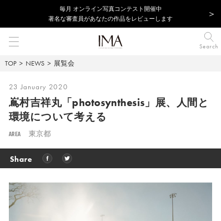
毎⽉ オンライン写真コンテスト開催中
著名な審査員があなたの作品をレビューします
Search
TOP
NEWS
展覧会
23 January 2020
嶌村吉祥丸「photosynthesis」展、
人間と
環境について考える
AREA
東京都
Share