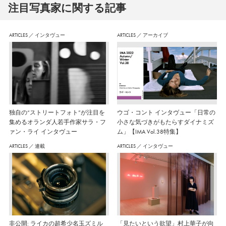
注⽬写真家に関する記事
ARTICLES
／
インタヴュー
ARTICLES
／
アーカイブ
独自の“ストリートフォト”が注目を
ウゴ・コント インタヴュー「日常の
集めるオランダ人若手作家サラ・フ
小さな気づきがもたらすダイナミズ
ァン・ライ インタヴュー
ム」【IMA Vol.38特集】
ARTICLES
／
連載
ARTICLES
／
インタヴュー
非公開: ライカの超希少名玉ズミル
「見たいという欲望」村上華子が向