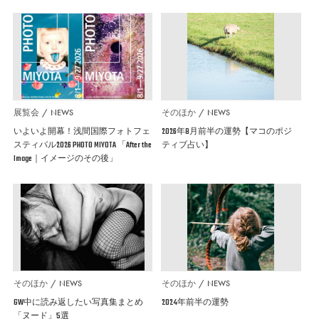
展覧会
NEWS
そのほか
NEWS
いよいよ開幕！浅間国際フォトフェ
2026年8月前半の運勢【マコのポジ
スティバル2026 PHOTO MIYOTA 「After the
ティブ占い】
Image｜イメージのその後」
そのほか
NEWS
そのほか
NEWS
GW中に読み返したい写真集まとめ
2024年前半の運勢
「ヌード」5選