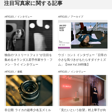
注⽬写真家に関する記事
ARTICLES
／
インタヴュー
ARTICLES
／
アーカイブ
独自の“ストリートフォト”が注目を
ウゴ・コント インタヴュー「日常の
集めるオランダ人若手作家サラ・フ
小さな気づきがもたらすダイナミズ
ァン・ライ インタヴュー
ム」【IMA Vol.38特集】
ARTICLES
／
連載
ARTICLES
／
インタヴュー
非公開: ライカの超希少名玉ズミル
「見たいという欲望」村上華子が向