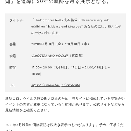
知」を道導に30年の軌跡を辿る展示となる。
タイトル
「Photographer MAL/丸本祐佐 30th anniversary solo
exhibition “Existence and Message” あなたの欲しい答えはそ
の一枚の中に在る」
会期
2020年3月13日（金）〜3月18日（水）
会場
OMOTESANDO ROCKET
（東京都）
時間
11:00～20:00（3月16日、17日は～21:00／18日は～
18:00）
URL
https://s.imaonline.jp/2VE6HMB
新型コロナウイルス感染拡大防止のため、当サイトに掲載している展覧会や
イベントの内容が変更になっている可能性があります。公式サイトなどから
最新情報をご確認ください。
2021年3月以前の価格表記は税抜き表示のものがあります。予めご了承くだ
さい。