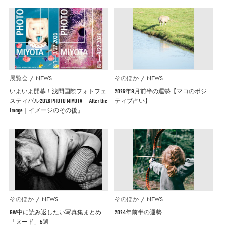
展覧会
NEWS
そのほか
NEWS
いよいよ開幕！浅間国際フォトフェ
2026年8月前半の運勢【マコのポジ
スティバル2026 PHOTO MIYOTA 「After the
ティブ占い】
Image｜イメージのその後」
そのほか
NEWS
そのほか
NEWS
GW中に読み返したい写真集まとめ
2024年前半の運勢
「ヌード」5選