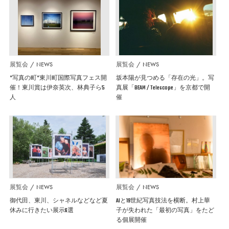
展覧会
NEWS
展覧会
NEWS
”写真の町”東川町国際写真フェス開
坂本陽が見つめる「存在の光」。写
催！東川賞は伊奈英次、林典子ら5
真展「BEAM / Telescope」を京都で開
人
催
展覧会
NEWS
展覧会
NEWS
御代田、東川、シャネルなどなど夏
AIと19世紀写真技法を横断。村上華
休みに行きたい展示6選
子が失われた「最初の写真」をたど
る個展開催