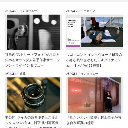
ARTICLES
／
インタヴュー
ARTICLES
／
アーカイブ
独自の“ストリートフォト”が注目を
ウゴ・コント インタヴュー「日常の
集めるオランダ人若手作家サラ・フ
小さな気づきがもたらすダイナミズ
ァン・ライ インタヴュー
ム」【IMA Vol.38特集】
ARTICLES
／
連載
ARTICLES
／
インタヴュー
非公開: ライカの超希少名玉ズミル
「見たいという欲望」村上華子が向
ックス35mm f1.4｜新宿 北村写真機
き合う写真の起源