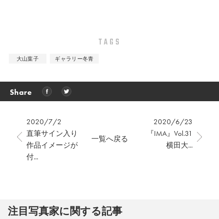
TAGS
大山葉子
ギャラリー冬青
Share
2020/7/2
2020/6/23
直筆サイン入り
『IMA』Vol.31
一覧へ戻る
作品イメージが
横田大...
付...
注⽬写真家に関する記事