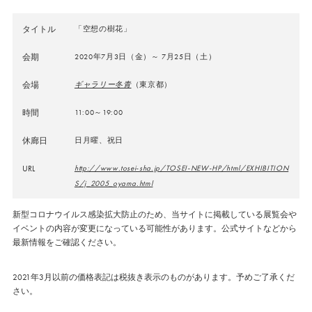
タイトル
「空想の樹花」
会期
2020年7月3日（金）～ 7月25日（土）
会場
ギャラリー冬青
（東京都）
時間
11:00～19:00
休廊日
日月曜、祝日
URL
http://www.tosei-sha.jp/TOSEI-NEW-HP/html/EXHIBITION
S/j_2005_oyama.html
新型コロナウイルス感染拡大防止のため、当サイトに掲載している展覧会や
イベントの内容が変更になっている可能性があります。公式サイトなどから
最新情報をご確認ください。
2021年3月以前の価格表記は税抜き表示のものがあります。予めご了承くだ
さい。