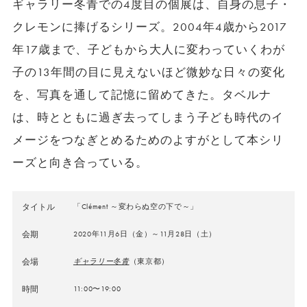
ギャラリー冬青での4度目の個展は、自身の息子・
クレモンに捧げるシリーズ。2004年4歳から2017
年17歳まで、子どもから大人に変わっていくわが
子の13年間の目に見えないほど微妙な日々の変化
を、写真を通して記憶に留めてきた。タベルナ
は、時とともに過ぎ去ってしまう子ども時代のイ
メージをつなぎとめるためのよすがとして本シリ
ーズと向き合っている。
タイトル
「Clément ～変わらぬ空の下で～」
会期
2020年11月6日（金）～11月28日（土）
会場
ギャラリー冬青
（東京都）
時間
11:00〜19:00