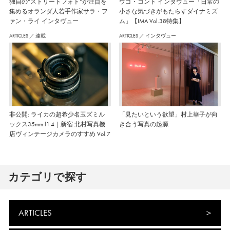
独自の“ストリートフォト”が注目を
ウゴ・コント インタヴュー「日常の
集めるオランダ人若手作家サラ・フ
小さな気づきがもたらすダイナミズ
ァン・ライ インタヴュー
ム」【IMA Vol.38特集】
ARTICLES
／
連載
ARTICLES
／
インタヴュー
非公開: ライカの超希少名玉ズミル
「見たいという欲望」村上華子が向
ックス35mm f1.4｜新宿 北村写真機
き合う写真の起源
店ヴィンテージカメラのすすめ Vol.7
カテゴリで探す
ARTICLES