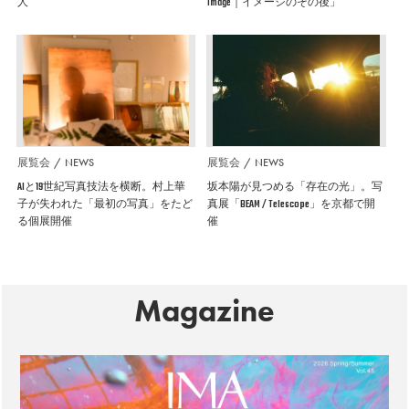
人
Image｜イメージのその後」
展覧会
NEWS
展覧会
NEWS
AIと19世紀写真技法を横断。村上華
坂本陽が見つめる「存在の光」。写
子が失われた「最初の写真」をたど
真展「BEAM / Telescope」を京都で開
る個展開催
催
Magazine