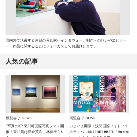
国内外で活躍する注目の写真家へインタヴュー。制作への想いやエピソー
ド、作品に関することにフォーカスしてお届けします。
人気の記事
展覧会
NEWS
展覧会
NEWS
”写真の町”東川町国際写真フェス開
いよいよ開幕！浅間国際フォトフェ
催！東川賞は伊奈英次、林典子ら5
スティバル2026 PHOTO MIYOTA 「After the