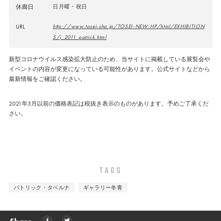
休廊日
日月曜・祝日
URL
http://www.tosei-sha.jp/TOSEI-NEW-HP/html/EXHIBITION
S/j_2011_patrick.html
新型コロナウイルス感染拡大防止のため、当サイトに掲載している展覧会や
イベントの内容が変更になっている可能性があります。公式サイトなどから
最新情報をご確認ください。
2021年3月以前の価格表記は税抜き表示のものがあります。予めご了承くだ
さい。
TAGS
パトリック・タベルナ
ギャラリー冬青