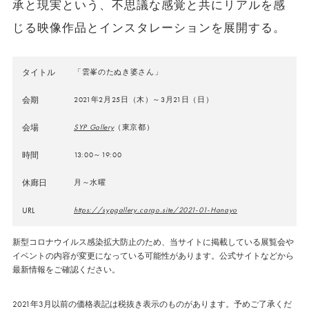
承と現実という、不思議な感覚と共にリアルを感
じる映像作品とインスタレーションを展開する。
タイトル
「雲峯のたぬき婆さん」
会期
2021年2月25日（木）～3月21日（日）
会場
SYP Gallery
（東京都）
時間
13:00～19:00
休廊日
月～水曜
URL
https://sypgallery.cargo.site/2021-01-Hanayo
新型コロナウイルス感染拡大防止のため、当サイトに掲載している展覧会や
イベントの内容が変更になっている可能性があります。公式サイトなどから
最新情報をご確認ください。
2021年3月以前の価格表記は税抜き表示のものがあります。予めご了承くだ