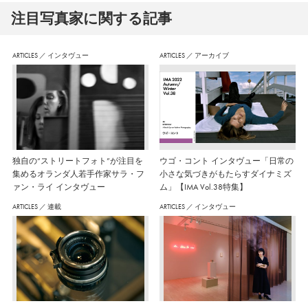
注⽬写真家に関する記事
ARTICLES
／
インタヴュー
ARTICLES
／
アーカイブ
独自の“ストリートフォト”が注目を
ウゴ・コント インタヴュー「日常の
集めるオランダ人若手作家サラ・フ
小さな気づきがもたらすダイナミズ
ァン・ライ インタヴュー
ム」【IMA Vol.38特集】
ARTICLES
／
連載
ARTICLES
／
インタヴュー