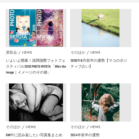
展覧会
NEWS
そのほか
NEWS
いよいよ開幕！浅間国際フォトフェ
2026年8月前半の運勢【マコのポジ
スティバル2026 PHOTO MIYOTA 「After the
ティブ占い】
Image｜イメージのその後」
そのほか
NEWS
そのほか
NEWS
GW中に読み返したい写真集まとめ
2024年前半の運勢