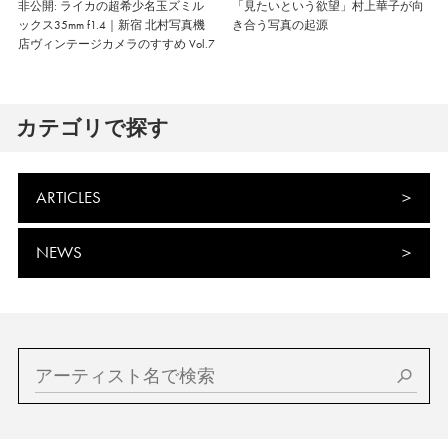
非公開: ライカの超希少名玉ズミル
「見たいという欲望」村上華子が向
ックス35mm f1.4｜新宿 北村写真機
き合う写真の起源
店ヴィンテージカメラのすすめ Vol.7
カテゴリで探す
ARTICLES
NEWS