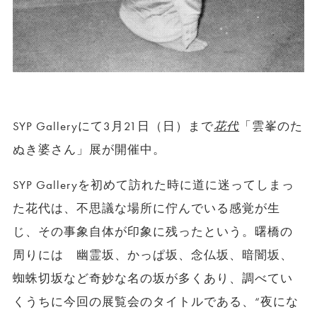
SYP Galleryにて3月21日（日）まで
花代
「雲峯のた
ぬき婆さん」展が開催中。
SYP Galleryを初めて訪れた時に道に迷ってしまっ
た花代は、不思議な場所に佇んでいる感覚が生
じ、その事象自体が印象に残ったという。曙橋の
周りには 幽霊坂、かっぱ坂、念仏坂、暗闇坂、
蜘蛛切坂など奇妙な名の坂が多くあり、調べてい
くうちに今回の展覧会のタイトルである、“夜にな