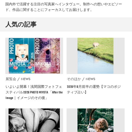
国内外で活躍する注目の写真家へインタヴュー。制作への想いやエピソー
ド、作品に関することにフォーカスしてお届けします。
人気の記事
展覧会
NEWS
そのほか
NEWS
いよいよ開幕！浅間国際フォトフェ
2026年8月前半の運勢【マコのポジ
スティバル2026 PHOTO MIYOTA 「After the
ティブ占い】
Image｜イメージのその後」