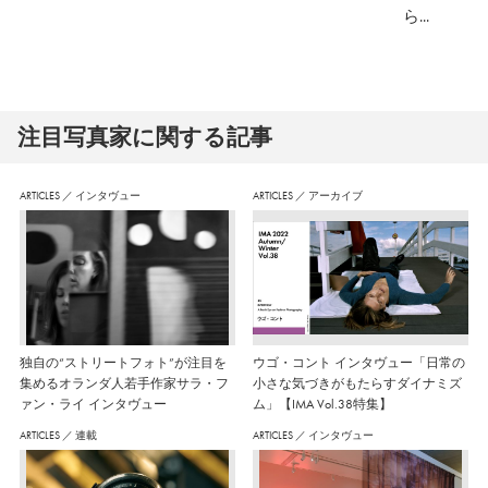
ら...
注⽬写真家に関する記事
ARTICLES
／
インタヴュー
ARTICLES
／
アーカイブ
独自の“ストリートフォト”が注目を
ウゴ・コント インタヴュー「日常の
集めるオランダ人若手作家サラ・フ
小さな気づきがもたらすダイナミズ
ァン・ライ インタヴュー
ム」【IMA Vol.38特集】
ARTICLES
／
連載
ARTICLES
／
インタヴュー