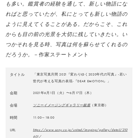
も多い。鑑賞者の経験を通して、新しい物語にな
ればと思っていたが、私にとっても新しい物語の
ように見えてくることがある。だからこそ、これ
からも目の前の光景を大切に残していきたい。い
つかそれを見る時、写真は何を蘇らせてくれるの
だろうか。
－作家ステートメント
タイトル
「東京写真月間 2021『変わりゆく2020年代の写真』-若い
世代が考える写真の表現-『DEAR EMOTION』」
会期
2021年6月1日（火）〜6月17日（木）
会場
ソニーイメージングギャラリー銀座
（東京都）
時間
11:00～18:00
URL
https://www.sony.co.jp/united/imaging/gallery/detail/210
601/