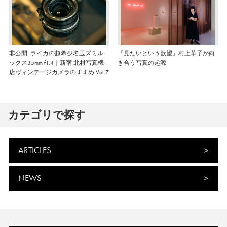
非公開: ライカの超希少名玉ズミル
「見たいという欲望」村上華子が向
ックス35mm f1.4｜新宿 北村写真機
き合う写真の起源
店ヴィンテージカメラのすすめ Vol.7
カテゴリで探す
ARTICLES
NEWS