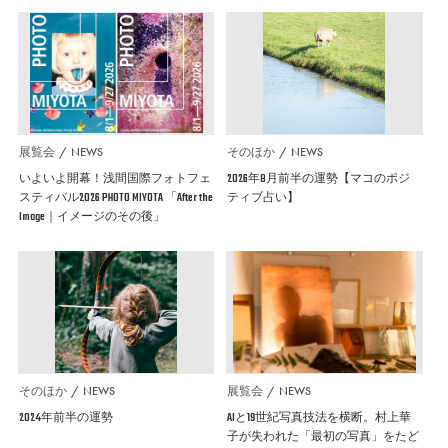
展覧会
NEWS
そのほか
NEWS
いよいよ開幕！浅間国際フォトフェ
2026年8月前半の運勢【マコのポジ
スティバル2026 PHOTO MIYOTA 「After the
ティブ占い】
Image｜イメージのその後」
そのほか
NEWS
展覧会
NEWS
2024年前半の運勢
AIと19世紀写真技法を横断。村上華
子が失われた「最初の写真」をたど