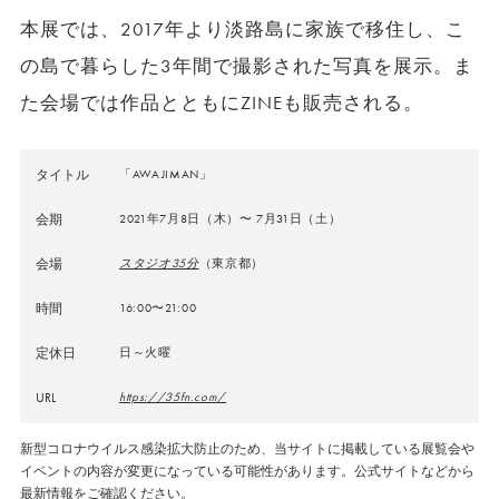
本展では、2017年より淡路島に家族で移住し、
こ
の島で暮らした3年間で撮影された写真を展示。ま
た会場では作品とともにZINEも販売される。
タイトル
「AWAJIMAN」
会期
2021年7月8日（木）〜 7月31日（土）
会場
スタジオ35分
（東京都）
時間
16:00〜21:00
定休日
日～火曜
URL
https://35fn.com/
新型コロナウイルス感染拡大防止のため、当サイトに掲載している展覧会や
イベントの内容が変更になっている可能性があります。公式サイトなどから
最新情報をご確認ください。