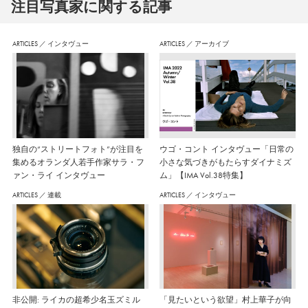
注⽬写真家に関する記事
ARTICLES
／
インタヴュー
ARTICLES
／
アーカイブ
独自の“ストリートフォト”が注目を
ウゴ・コント インタヴュー「日常の
集めるオランダ人若手作家サラ・フ
小さな気づきがもたらすダイナミズ
ァン・ライ インタヴュー
ム」【IMA Vol.38特集】
ARTICLES
／
連載
ARTICLES
／
インタヴュー
非公開: ライカの超希少名玉ズミル
「見たいという欲望」村上華子が向