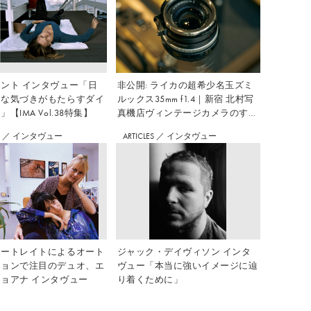
ント インタヴュー「日
非公開: ライカの超希少名玉ズミ
さな気づきがもたらすダイ
ルックス35mm f1.4｜新宿 北村写
【IMA Vol.38特集】
真機店ヴィンテージカメラのすす
め Vol.7
S
／
インタヴュー
ARTICLES
／
インタヴュー
ポートレイトによるオート
ジャック・デイヴィソン インタ
ションで注目のデュオ、エ
ヴュー「本当に強いイメージに辿
ョアナ インタヴュー
り着くために」