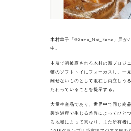
木村華子「@Same_Not_Same」展
中。
本展で初披露される木村の新プロジェ
猫のソフトトイにフォーカスし、一
離せないものとして混在し両立しう
たわっていることを提示する。
大量生産品であり、世界中で同じ商
製造過程で生じる差異によってひと
る地域によって異なり、また所有者によ
2018グランプリ受賞後アジア各国