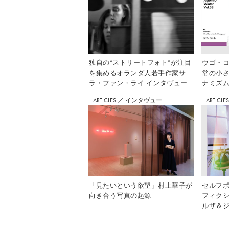
独自の“ストリートフォト”が注目
ウゴ・コ
を集めるオランダ人若手作家サ
常の小
ラ・ファン・ライ インタヴュー
ナミズム」
ARTICLES
／
インタヴュー
ARTICLE
「見たいという欲望」村上華子が
セルフ
向き合う写真の起源
フィク
ルザ＆ジ