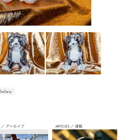
allery
S
／
アーカイブ
ARTICLES
／
連載