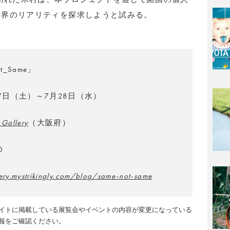
世界のリアリティを探求しようと試みる。
t_Same」
17日（土）～7月28日（水）
Gallery
（大阪府）
0
lery.mystrikingly.com/blog/same-not-same
イトに掲載している展覧会やイベントの内容が変更になっている
報をご確認ください。