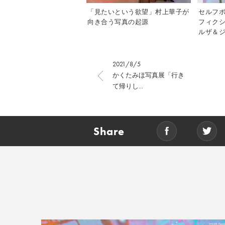
「見たいという欲望」村上華子が
セルフ
向き合う写真の起源
フィク
ルザ＆ジ
2021/8/5
かくたみほ写真展「行き
て帰りし...
Share