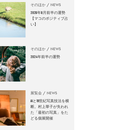
そのほか
NEWS
2026年8月前半の運勢
【マコのポジティブ占
い】
そのほか
NEWS
2024年前半の運勢
展覧会
NEWS
AIと19世紀写真技法を横
断。村上華子が失われ
た「最初の写真」をた
どる個展開催