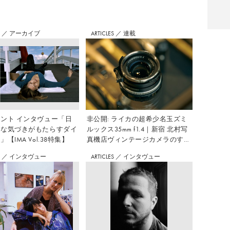
S
／
アーカイブ
ARTICLES
／
連載
ント インタヴュー「日
非公開: ライカの超希少名玉ズミ
さな気づきがもたらすダイ
ルックス35mm f1.4｜新宿 北村写
【IMA Vol.38特集】
真機店ヴィンテージカメラのすす
め Vol.7
S
／
インタヴュー
ARTICLES
／
インタヴュー