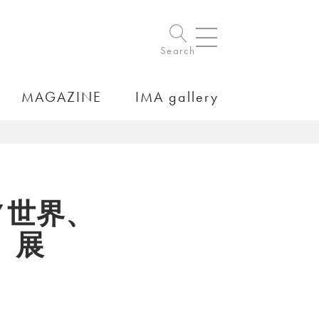
Search
MAGAZINE
IMA gallery
”世界、
」展