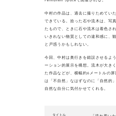
Permanent Spaceで開催される。
中村の作品は、過去に撮りためてい
できている。拾った石や流木は、写
たもので、ときに石や流木は着色さ
いきれない物質としての違和感に、
と戸惑うかもしれない。
今回、中村は奥行きを錯誤させるよ
ーション的展示を構想。流木が大き
た作品などが、横幅約6メートルの屏
は「不自然」なはずなのに「自然的
自然な自分に気付かせてくれる。
タイトル