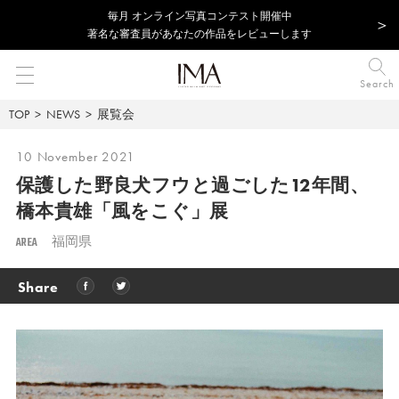
毎⽉ オンライン写真コンテスト開催中
著名な審査員があなたの作品をレビューします
Search
TOP
NEWS
展覧会
10 November 2021
保護した野良犬フウと過ごした12年間、
橋本貴雄「風をこぐ」展
AREA
福岡県
Share