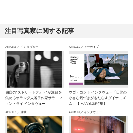
注⽬写真家に関する記事
ARTICLES
／
インタヴュー
ARTICLES
／
アーカイブ
独自の“ストリートフォト”が注目を
ウゴ・コント インタヴュー「日常の
集めるオランダ人若手作家サラ・フ
小さな気づきがもたらすダイナミズ
ァン・ライ インタヴュー
ム」【IMA Vol.38特集】
ARTICLES
／
連載
ARTICLES
／
インタヴュー