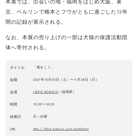
本展では、出会いの地・福岡をはじめ大阪、東
京、ベルリンで橋本とフウがともに過ごした12年
間の記録が展示される。
なお、本展の売り上げの一部は犬猫の保護活動団
体へ寄付される。
タイトル
「風をこぐ」
会期
2021年10月30日（土）〜11月28日（日）
会場
LIBRIS KOBACO
（福岡県）
時間
13:00〜18:00
休廊日
月～水曜
URL
http://libris-kobaco.com/exhibition