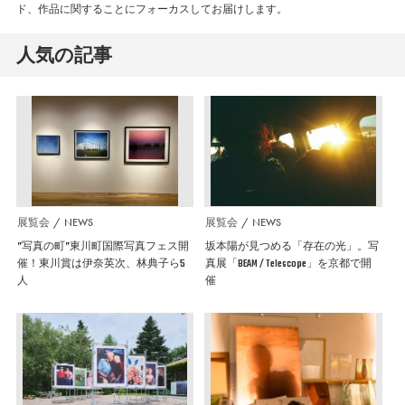
ド、作品に関することにフォーカスしてお届けします。
人気の記事
展覧会
NEWS
展覧会
NEWS
”写真の町”東川町国際写真フェス開
坂本陽が見つめる「存在の光」。写
催！東川賞は伊奈英次、林典子ら5
真展「BEAM / Telescope」を京都で開
人
催