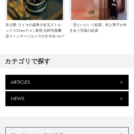
非公開: ライカの超希少名玉ズミル
「見たいという欲望」村上華子が向
ックス35mm f1.4｜新宿 北村写真機
き合う写真の起源
店ヴィンテージカメラのすすめ Vol.7
カテゴリで探す
ARTICLES
NEWS