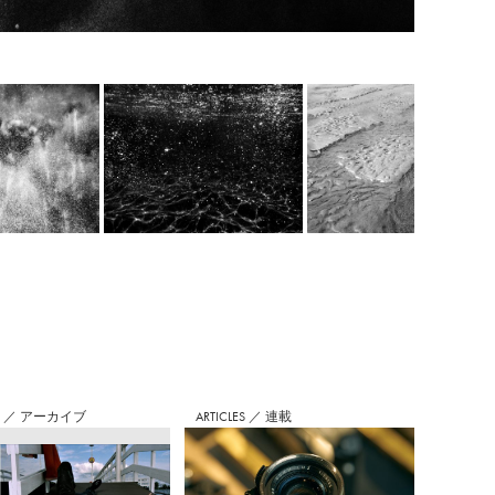
S
／
アーカイブ
ARTICLES
／
連載