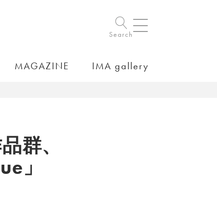
Search
MAGAZINE
IMA gallery
作品群、
lue」