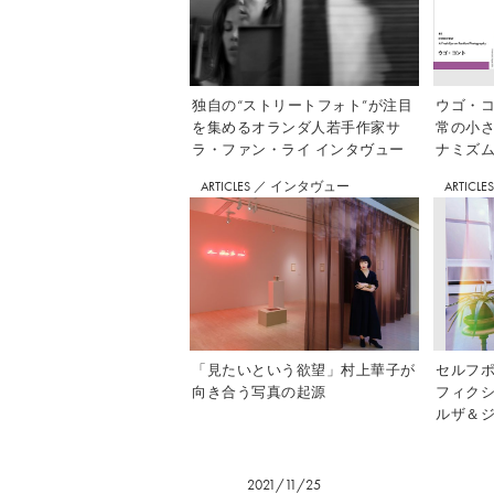
独自の“ストリートフォト”が注目
ウゴ・コ
を集めるオランダ人若手作家サ
常の小
ラ・ファン・ライ インタヴュー
ナミズム」
ARTICLES
／
インタヴュー
ARTICLE
「見たいという欲望」村上華子が
セルフ
向き合う写真の起源
フィク
ルザ＆ジ
2021/11/25