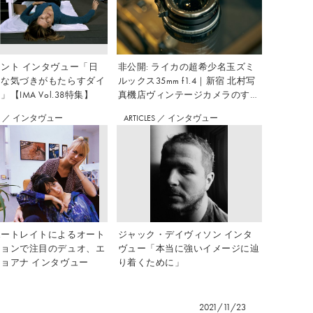
ント インタヴュー「日
非公開: ライカの超希少名玉ズミ
さな気づきがもたらすダイ
ルックス35mm f1.4｜新宿 北村写
【IMA Vol.38特集】
真機店ヴィンテージカメラのすす
め Vol.7
S
／
インタヴュー
ARTICLES
／
インタヴュー
ポートレイトによるオート
ジャック・デイヴィソン インタ
ションで注目のデュオ、エ
ヴュー「本当に強いイメージに辿
ョアナ インタヴュー
り着くために」
2021/11/23