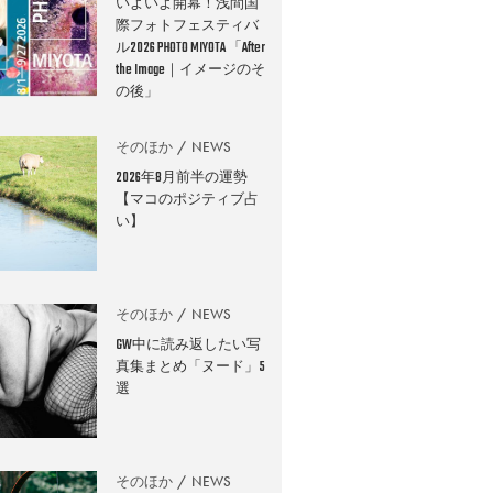
いよいよ開幕！浅間国
際フォトフェスティバ
ル2026 PHOTO MIYOTA 「After
the Image｜イメージのそ
の後」
そのほか
NEWS
2026年8月前半の運勢
【マコのポジティブ占
い】
そのほか
NEWS
GW中に読み返したい写
真集まとめ「ヌード」5
選
そのほか
NEWS