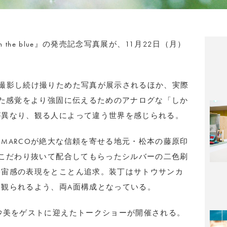
n the blue』の発売記念写真展が、11月22日（月）
撮影し続け撮りためた写真が展示されるほか、実際
じた感覚をより強固に伝えるためのアナログな「しか
が異なり、観る人によって違う世界を感じられる。
MARCOが絶大な信頼を寄せる地元・松本の藤原印
がこだわり抜いて配合してもらったシルバーの二色刷
宇宙感の表現をとことん追求。装丁はサトウサンカ
観られるよう、両A面構成となっている。
沙美をゲストに迎えたトークショーが開催される。