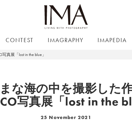
CONTEST
IMAGRAPHY
IMAPEDIA
ost in the blue」
まな海の中を撮影した
CO写真展「lost in the b
25 November 2021