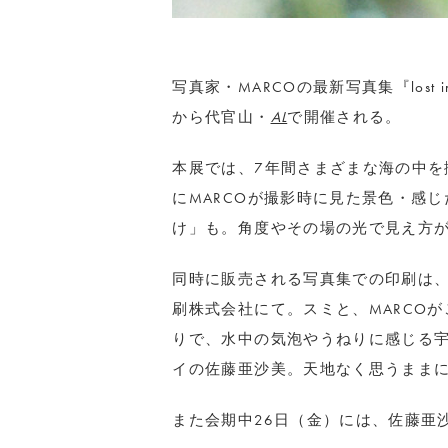
写真家・MARCOの最新写真集『lost i
から代官山・
AL
で開催される。
本展では、7年間さまざまな海の中を
にMARCOが撮影時に見た景色・感
け」も。角度やその場の光で見え方
同時に販売される写真集での印刷は、
刷株式会社にて。スミと、MARCO
りで、水中の気泡やうねりに感じる
イの佐藤亜沙美。天地なく思うままに
また会期中26日（金）には、佐藤亜