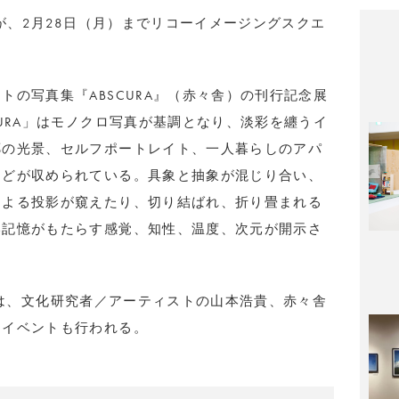
」が、2月28日（月）までリコーイメージングスクエ
トの写真集『ABSCURA』（赤々舎）の刊行記念展
CURA」はモノクロ写真が基調となり、淡彩を纏うイ
郷の光景、セルフポートレイト、一人暮らしのアパ
などが収められている。具象と抽象が混じり合い、
による投影が窺えたり、切り結ばれ、折り畳まれる
い記憶がもたらす感覚、知性、温度、次元が開示さ
30には、文化研究者／アーティストの山本浩貴、赤々舎
クイベントも行われる。