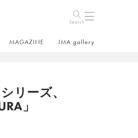
Search
MAGAZINE
IMA gallery
るシリーズ、
URA」