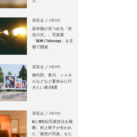
人
展覧会
NEWS
坂本陽が見つめる「存
在の光」。写真展
「BEAM / Telescope」を京
都で開催
展覧会
NEWS
御代田、東川、シャネ
ルなどなど夏休みに行
きたい展示6選
展覧会
NEWS
AIと19世紀写真技法を横
断。村上華子が失われ
た「最初の写真」をた