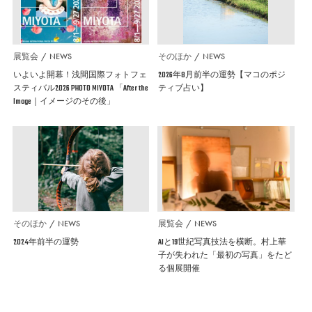
展覧会
NEWS
そのほか
NEWS
いよいよ開幕！浅間国際フォトフェ
2026年8月前半の運勢【マコのポジ
スティバル2026 PHOTO MIYOTA 「After the
ティブ占い】
Image｜イメージのその後」
そのほか
NEWS
展覧会
NEWS
2024年前半の運勢
AIと19世紀写真技法を横断。村上華
子が失われた「最初の写真」をたど
る個展開催