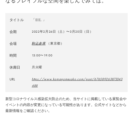
なるプレイフルな空間を楽しんでみては。
タイトル
「(((((, 」
会期
2022年
2月26日（土）〜3月20日（日）
会場
駒込倉庫
（東京都）
時間
13:00〜19:00
休廊日
月火曜
URL
https://www.komagomesoko.com/post/676589263873343
488
新型コロナウイルス感染拡大防止のため、当サイトに掲載している展覧会や
イベントの内容が変更になっている可能性があります。公式サイトなどから
最新情報をご確認ください。