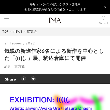
毎⽉ オンライン写真コンテスト開催中
著名な審査員があなたの作品をレビューします
Search
TOP
NEWS
展覧会
24 February 2022
気鋭の新進作家6名による新作を中心とし
た「(((((, 」展、駒込倉庫にて開催
AREA
東京都
Share