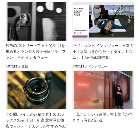
独自の“ストリートフォト”が注目を
ウゴ・コント インタヴュー「日常の
集めるオランダ人若手作家サラ・フ
小さな気づきがもたらすダイナミズ
ァン・ライ インタヴュー
ム」【IMA Vol.38特集】
ARTICLES
／
連載
ARTICLES
／
インタヴュー
非公開: ライカの超希少名玉ズミル
「見たいという欲望」村上華子が向
ックス35mm f1.4｜新宿 北村写真機
き合う写真の起源
店ヴィンテージカメラのすすめ Vol.7