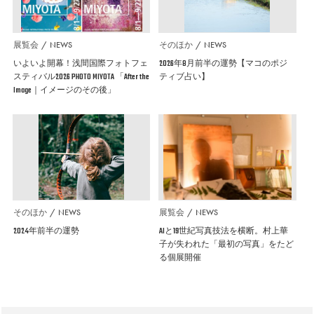
展覧会
NEWS
そのほか
NEWS
いよいよ開幕！浅間国際フォトフェ
2026年8月前半の運勢【マコのポジ
スティバル2026 PHOTO MIYOTA 「After the
ティブ占い】
Image｜イメージのその後」
そのほか
NEWS
展覧会
NEWS
2024年前半の運勢
AIと19世紀写真技法を横断。村上華
子が失われた「最初の写真」をたど
る個展開催