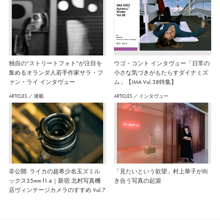
独自の“ストリートフォト”が注目を
ウゴ・コント インタヴュー「日常の
集めるオランダ人若手作家サラ・フ
小さな気づきがもたらすダイナミズ
ァン・ライ インタヴュー
ム」【IMA Vol.38特集】
ARTICLES
／
連載
ARTICLES
／
インタヴュー
非公開: ライカの超希少名玉ズミル
「見たいという欲望」村上華子が向
ックス35mm f1.4｜新宿 北村写真機
き合う写真の起源
店ヴィンテージカメラのすすめ Vol.7