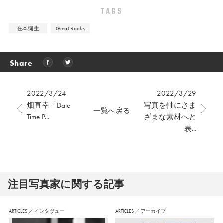
TAGS
在本彌生
Great Books
Share
2022/3/24
2022/3/29
畑直幸「Date
写真を軸にさま
一覧へ戻る
Time P...
ざまな素材へと
表...
注⽬写真家に関する記事
ARTICLES
／
インタヴュー
ARTICLES
／
アーカイブ