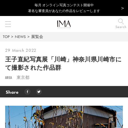
毎⽉ オンライン写真コンテスト開催中
著名な審査員があなたの作品をレビューします
Search
TOP
NEWS
展覧会
29 March 2022
王子直紀写真展「川崎」
神奈川県川崎市に
て撮影された作品群
AREA
東京都
Share