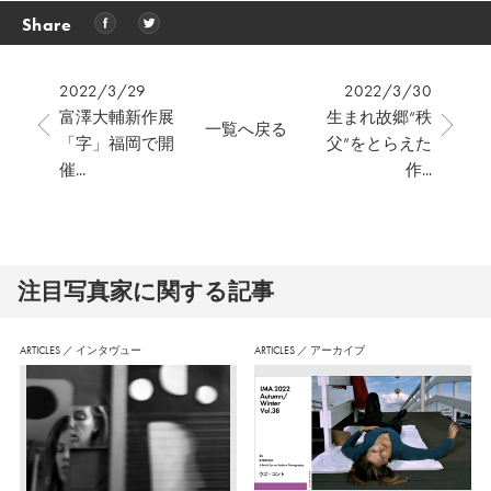
Share
2022/3/29
2022/3/30
富澤大輔新作展
生まれ故郷“秩
一覧へ戻る
「字」福岡で開
父”をとらえた
催...
作...
注⽬写真家に関する記事
ARTICLES
／
インタヴュー
ARTICLES
／
アーカイブ