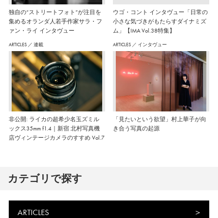
独自の“ストリートフォト”が注目を
ウゴ・コント インタヴュー「日常の
集めるオランダ人若手作家サラ・フ
小さな気づきがもたらすダイナミズ
ァン・ライ インタヴュー
ム」【IMA Vol.38特集】
ARTICLES
／
連載
ARTICLES
／
インタヴュー
非公開: ライカの超希少名玉ズミル
「見たいという欲望」村上華子が向
ックス35mm f1.4｜新宿 北村写真機
き合う写真の起源
店ヴィンテージカメラのすすめ Vol.7
カテゴリで探す
ARTICLES