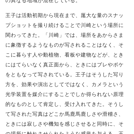
の異なる地域が混在している。
王子は活動初期から現在まで、厖大な量のスナッ
プショットを撮り続けることで川崎という場所に
関わってきた。「川崎」では、場所をあからさま
に象徴するようなものが写されることはなく、そ
こに暮らす人や動植物、看板や建物などが、とき
にはてらいなく真正面から、ときにはブレやボケ
をともなって写されている。王子はそうした写り
方を、効果や演出としてではなく、カメラという
光学装置を媒介にすることでしか得られない原理
的なものとして肯定し、受け入れてきた。そうし
て写された写真はどこか馬鹿馬鹿しさや滑稽さ、
ときには寂しさや機知を感じさせると同時に、そ
の場所に触れさせられたような感覚を与える。王