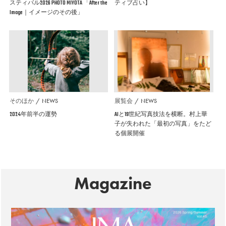
スティバル2026 PHOTO MIYOTA 「After the
ティブ占い】
Image｜イメージのその後」
そのほか
NEWS
展覧会
NEWS
2024年前半の運勢
AIと19世紀写真技法を横断。村上華
子が失われた「最初の写真」をたど
る個展開催
Magazine