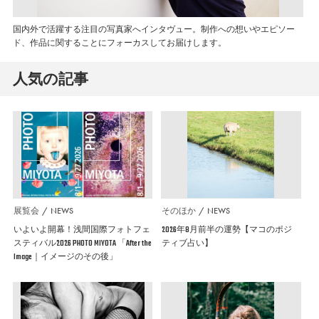
国内外で活躍する注目の写真家へインタヴュー。制作への想いやエピソー
ド、作品に関することにフォーカスしてお届けします。
人気の記事
展覧会
NEWS
そのほか
NEWS
いよいよ開幕！浅間国際フォトフェ
2026年8月前半の運勢【マコのポジ
スティバル2026 PHOTO MIYOTA 「After the
ティブ占い】
Image｜イメージのその後」