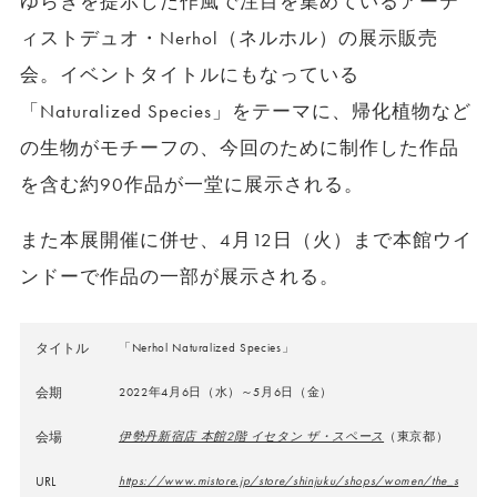
ゆらぎを提⽰した作風で注⽬を集めているアーテ
ィストデュオ・Nerhol（ネルホル）の展示販売
会。イベントタイトルにもなっている
「Naturalized Species」をテーマに、帰化植物など
の生物がモチーフの、今回のために制作した作品
を含む約90作品が一堂に展示される。
また本展開催に併せ、4月12日（火）まで本館ウイ
ンドーで作品の一部が展示される。
タイトル
「Nerhol Naturalized Species」
会期
2022年4月6日（水）～5月6日（金）
会場
伊勢丹新宿店 本館2階 イセタン ザ・スペース
（東京都）
URL
https://www.mistore.jp/store/shinjuku/shops/women/the_s