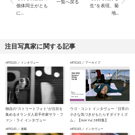
一覧へ戻る
個体同士がとも
生”を表現、菊
に...
地...
注⽬写真家に関する記事
ARTICLES
／
インタヴュー
ARTICLES
／
アーカイブ
独自の“ストリートフォト”が注目を
ウゴ・コント インタヴュー「日常の
集めるオランダ人若手作家サラ・フ
小さな気づきがもたらすダイナミズ
ァン・ライ インタヴュー
ム」【IMA Vol.38特集】
ARTICLES
／
連載
ARTICLES
／
インタヴュー