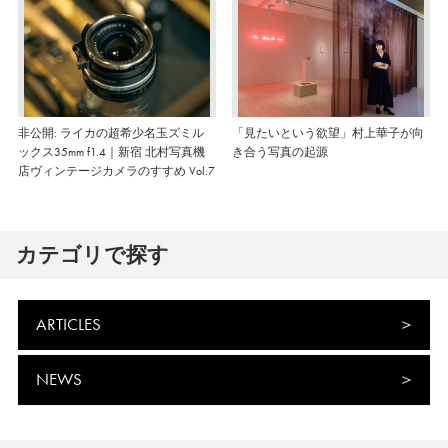
非公開: ライカの超希少名玉ズミル
「見たいという欲望」村上華子が向
ックス35mm f1.4｜新宿 北村写真機
き合う写真の起源
店ヴィンテージカメラのすすめ Vol.7
カテゴリで探す
ARTICLES
NEWS