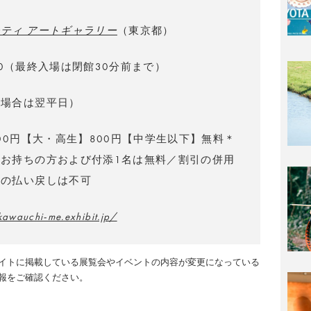
ティ アートギャラリー
（東京都）
9:00（最終入場は閉館30分前まで）
の場合は翌平日）
200円【大・高生】800円【中学生以下】無料＊
お持ちの方および付添1名は無料／割引の併用
料の払い戻しは不可
kawauchi-me.exhibit.jp/
イトに掲載している展覧会やイベントの内容が変更になっている
報をご確認ください。