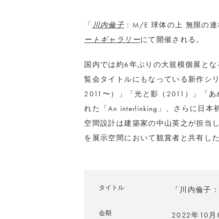
「
川内倫子
：M/E 球体の上 無限の
ートギャラリー
にて開催される。
国内では約6年ぶりの大規模個展とな
覧会タイトルにもなっている新作シリーズ「
2011〜）」「光と影（2011）」「
れた「An interlinking」、
空間設計は建築家の中山英之が担当
を展示空間において観賞者と共有し
タイトル
「川内倫子：
会期
2022年10