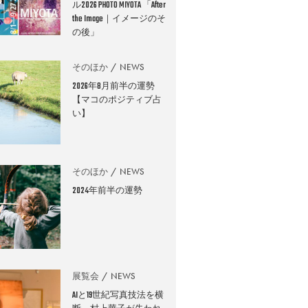
ル2026 PHOTO MIYOTA 「After
the Image｜イメージのそ
の後」
そのほか
NEWS
2026年8月前半の運勢
【マコのポジティブ占
い】
そのほか
NEWS
2024年前半の運勢
展覧会
NEWS
AIと19世紀写真技法を横