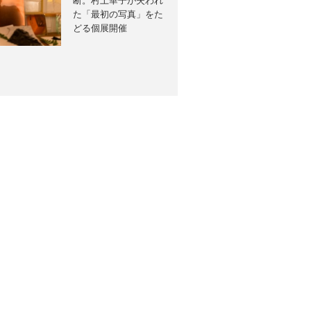
断。村上華子が失われ
た「最初の写真」をた
どる個展開催