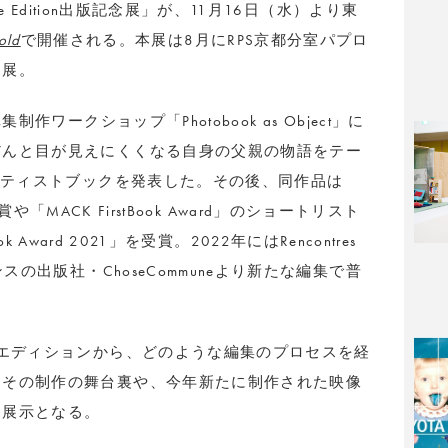
e Edition出版記念展」が、11月16日（水）より東
old
で開催される。本展は8月にRPS京都分室パプロ
回展。
作ワークショップ「Photobook as Object」に
だんと目が見えにくくなる自身の父親の物語をテー
アーティストブックを発表した。その後、同作品は
の特別賞や「MACK FirstBook Award」のショートリスト
ook Award 2021」を受賞。2022年にはRencontres
スの出版社・ChoseCommuneより新たな編集で普
トエディションから、どのような編集のプロセスを経
、その制作の舞台裏や、今年新たに制作された映像
る展示となる。