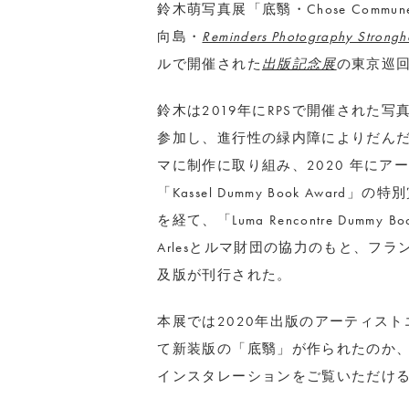
鈴木萌写真展「底翳・Chose Commun
向島・
Reminders Photography Strongh
ルで開催された
出版記念展
の東京巡
鈴木は2019年にRPSで開催された写真集制
参加し、進行性の緑内障によりだん
マに制作に取り組み、2020 年に
「Kassel Dummy Book Award」
を経て、「Luma Rencontre Dummy B
Arlesとルマ財団の協力のもと、フラン
及版が刊行された。
本展では2020年出版のアーティス
て新装版の「底翳」が作られたのか
インスタレーションをご覧いただけ