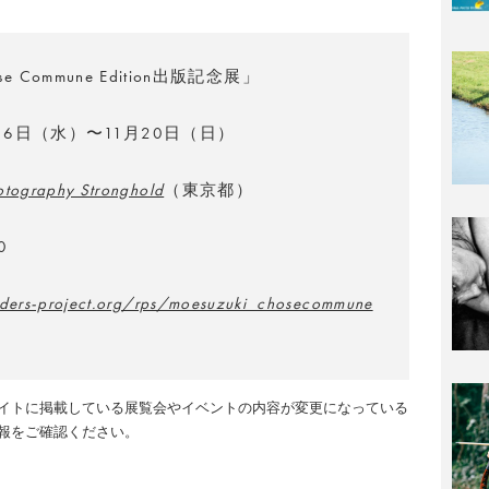
e Commune Edition出版記念展」
月16日（水）〜11月20日（日）
otography Stronghold
（東京都）
0
nders-project.org/rps/moesuzuki_chosecommune
イトに掲載している展覧会やイベントの内容が変更になっている
報をご確認ください。