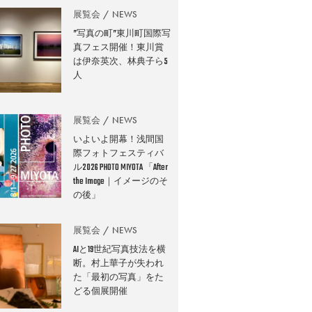
展覧会
NEWS
”写真の町”東川町国際写
真フェス開催！東川賞
は伊奈英次、林典子ら5
人
展覧会
NEWS
いよいよ開幕！浅間国
際フォトフェスティバ
ル2026 PHOTO MIYOTA 「After
the Image｜イメージのそ
の後」
展覧会
NEWS
AIと19世紀写真技法を横
断。村上華子が失われ
た「最初の写真」をた
どる個展開催