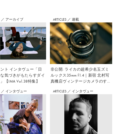
S
／
アーカイブ
ARTICLES
／
連載
ント インタヴュー「日
非公開: ライカの超希少名玉ズミ
さな気づきがもたらすダイ
ルックス35mm f1.4｜新宿 北村写
【IMA Vol.38特集】
真機店ヴィンテージカメラのすす
め Vol.7
S
／
インタヴュー
ARTICLES
／
インタヴュー