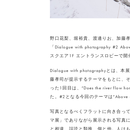
野口花梨、堀裕貴、渡邊りお、加藤孝
「Dialogue with photography 
スクエア1F エントランスロビーで開
Dialogue with photogra
藤孝司が提示するテーマをもとに、
った1回目は、“Does the river flow h
た。#2となる今回のテーマは“Above a 
写真となるべくフラットに向き合っ
マ展」でありながら展示される写真
と相違、誤読と類推、個と他。人は