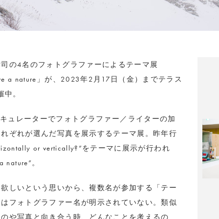
司の4名のフォトグラファーによるテーマ展
#2 Above a nature」が、2023年2月17日（金）までテラス
催中。
phyとは、本展キュレーターでフォトグラファー／ライターの加
それぞれが選んだ写真を展示するテーマ展。昨年行
orizontally or vertically?”をテーマに展示が行われ
nature”。
て欲しいという思いから、複数名が参加する「テー
にはフォトグラファー名が明示されていない。類似
ものや写真と向き合う時、どんなことを考えるの