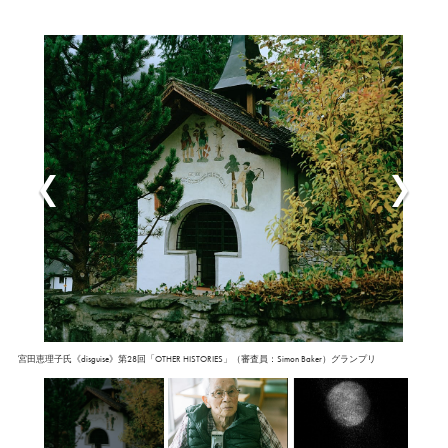
宮田恵理子氏《disguise》第28回「OTHER HISTORIES」（審査員：Simon Baker）グランプリ