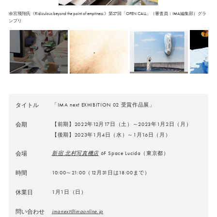
余宮飛翔氏《Ridiculous beyond the point of emptiness.》第27回「OPEN CALL」（審査員：IMA編集部）グラ
ンプリ
タイトル
「
IMA next EXHIBITION 02 受賞作品展
」
会期
【前期】2022年12月17日（土）～2023年1月2日（月）
【後期】2023年1月4日（水）～1月16日（月）
会場
新宿 北村写真機店
6F Space Lucida（東京都）
時間
10:00～21:00（12月31日は18:00まで）
休業日
1月1日（日）
問い合わせ
imanext@imaonline.jp