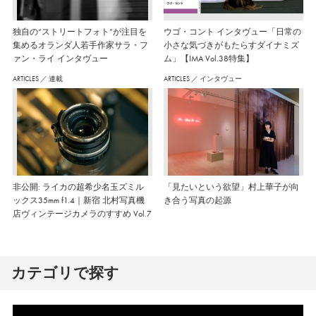
独自の“ストリートフォト”が注目を
ウゴ・コント インタヴュー「日常の
集めるオランダ人若手作家サラ・フ
小さな気づきがもたらすダイナミズ
ァン・ライ インタヴュー
ム」【IMA Vol.38特集】
ARTICLES
／
連載
ARTICLES
／
インタヴュー
非公開: ライカの超希少名玉ズミル
「見たいという欲望」村上華子が向
ックス35mm f1.4｜新宿 北村写真機
き合う写真の起源
店ヴィンテージカメラのすすめ Vol.7
カテゴリで探す