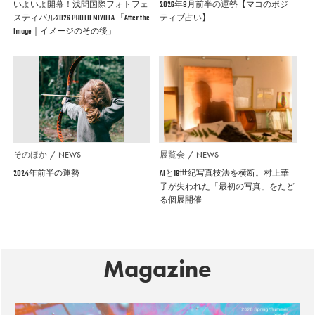
いよいよ開幕！浅間国際フォトフェ
2026年8月前半の運勢【マコのポジ
スティバル2026 PHOTO MIYOTA 「After the
ティブ占い】
Image｜イメージのその後」
そのほか
NEWS
展覧会
NEWS
2024年前半の運勢
AIと19世紀写真技法を横断。村上華
子が失われた「最初の写真」をたど
る個展開催
Magazine