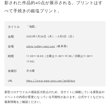
影された作品約40点が展示される。プリントはす
べて手焼きの銀塩プリント。
タイトル
「地図」
会期
2023年1月26日（木）～2月5日（日）
会場
photo gallery pieni onni
（岐阜県）
時間
11:30〜18:00（土曜は11:00〜19:00／日曜は11:00〜
17:00）
休廊日
月火曜
URL
https://www.pieni-onni.com/exhibition
新型コロナウイルス感染拡大防止のため、当サイトに掲載している展覧会や
イベントの内容が変更になっている可能性があります。公式サイトなどから
最新情報をご確認ください。