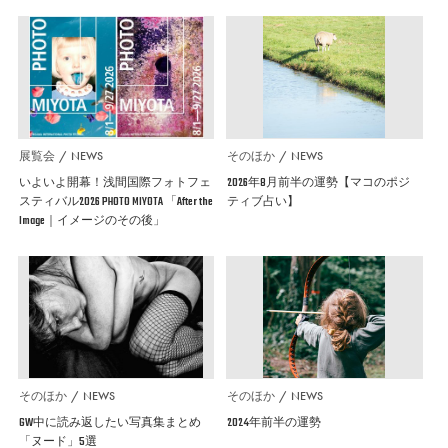
展覧会
NEWS
そのほか
NEWS
いよいよ開幕！浅間国際フォトフェ
2026年8月前半の運勢【マコのポジ
スティバル2026 PHOTO MIYOTA 「After the
ティブ占い】
Image｜イメージのその後」
そのほか
NEWS
そのほか
NEWS
GW中に読み返したい写真集まとめ
2024年前半の運勢
「ヌード」5選