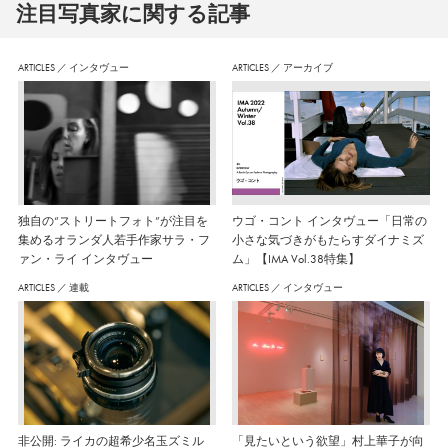
注⽬写真家に関する記事
ARTICLES
／
インタヴュー
ARTICLES
／
アーカイブ
独自の“ストリートフォト”が注目を
ウゴ・コント インタヴュー「日常の
集めるオランダ人若手作家サラ・フ
小さな気づきがもたらすダイナミズ
ァン・ライ インタヴュー
ム」【IMA Vol.38特集】
ARTICLES
／
連載
ARTICLES
／
インタヴュー
非公開: ライカの超希少名玉ズミル
「見たいという欲望」村上華子が向