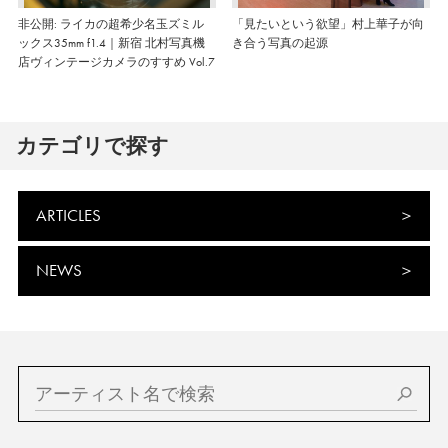
非公開: ライカの超希少名玉ズミル
「見たいという欲望」村上華子が向
ックス35mm f1.4｜新宿 北村写真機
き合う写真の起源
店ヴィンテージカメラのすすめ Vol.7
カテゴリで探す
ARTICLES
NEWS