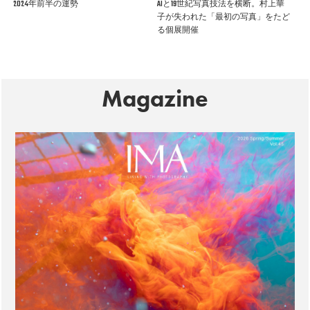
2024年前半の運勢
AIと19世紀写真技法を横断。村上華
子が失われた「最初の写真」をたど
る個展開催
Magazine