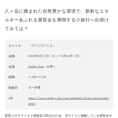
八ヶ岳に囲まれた自然豊かな環境で、新鮮なエネ
ルギーあふれる展覧会を満喫する小旅行へ出掛け
てみては？
タイトル
「だいじだいじよ」
会期
2023年3月11日（土）〜3月26日（日）
会場
Gallery Trax
（山梨）
時間
11:00〜17:00
休館日
火〜木曜
URL
https://www.gallery-trax.com/exhibition/kotori-kawashima-
2023
新型コロナウイルス感染拡大防止のため、当サイトに掲載している展覧会や