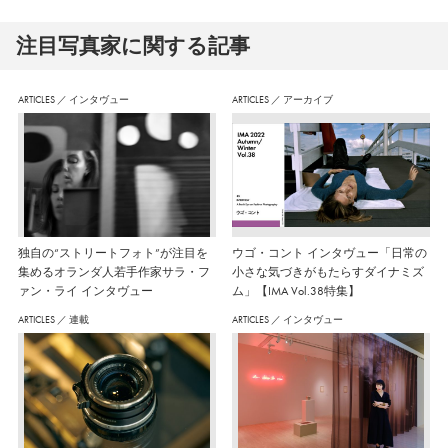
注⽬写真家に関する記事
ARTICLES
／
インタヴュー
ARTICLES
／
アーカイブ
独自の“ストリートフォト”が注目を
ウゴ・コント インタヴュー「日常の
集めるオランダ人若手作家サラ・フ
小さな気づきがもたらすダイナミズ
ァン・ライ インタヴュー
ム」【IMA Vol.38特集】
ARTICLES
／
連載
ARTICLES
／
インタヴュー