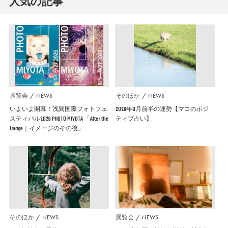
人気の記事
展覧会
NEWS
そのほか
NEWS
いよいよ開幕！浅間国際フォトフェ
2026年8月前半の運勢【マコのポジ
スティバル2026 PHOTO MIYOTA 「After the
ティブ占い】
Image｜イメージのその後」
そのほか
NEWS
展覧会
NEWS