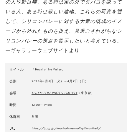
の人や野良猫、ある時は家の外でタバコを吸って
いる人、ある時は寂しい建物。これらの写真を通
して、シリコンバレーに対する大衆の既成のイメ
ージから外れたものを捉え、見過ごされがちなシ
リコンバレーの視点を提示したいと考えている。
ーギャラリーウェブサイトより
タイトル
「Heart of the Valley」
会期
2023年4月4日（火）～4月9日（日）
会場
TOTEM POLE PHOTO GALLERY
（東京都）
時間
12:00～19:00
休廊日
月曜
URL
https://tppg.jp/heart-of-the-valleything-itself/