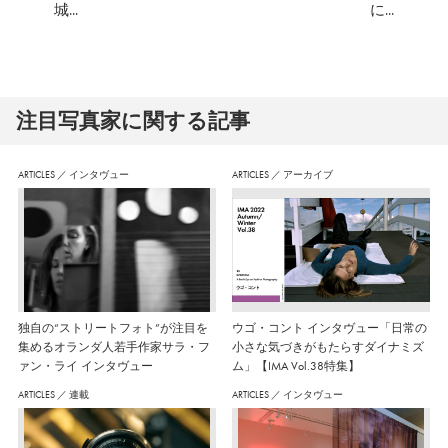
城...
に...
注⽬写真家に関する記事
ARTICLES
／
インタヴュー
ARTICLES
／
アーカイブ
独自の“ストリートフォト”が注目を
ウゴ・コント インタヴュー「日常の
集めるオランダ人若手作家サラ・フ
小さな気づきがもたらすダイナミズ
ァン・ライ インタヴュー
ム」【IMA Vol.38特集】
ARTICLES
／
連載
ARTICLES
／
インタヴュー