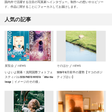
国内外で活躍する注目の写真家へインタヴュー。制作への想いやエピソー
ド、作品に関することにフォーカスしてお届けします。
人気の記事
展覧会
NEWS
そのほか
NEWS
いよいよ開幕！浅間国際フォトフェ
2026年8月前半の運勢【マコのポジ
スティバル2026 PHOTO MIYOTA 「After the
ティブ占い】
Image｜イメージのその後」