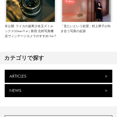
非公開: ライカの超希少名玉ズミル
「見たいという欲望」村上華子が向
ックス35mm f1.4｜新宿 北村写真機
き合う写真の起源
店ヴィンテージカメラのすすめ Vol.7
カテゴリで探す
ARTICLES
NEWS