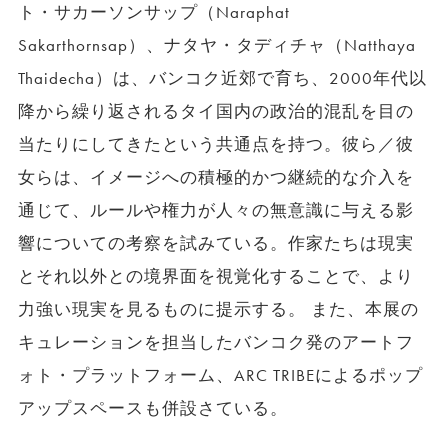
ト・サカーソンサップ（Naraphat
Sakarthornsap）、ナタヤ・タディチャ（Natthaya
Thaidecha）は、バンコク近郊で育ち、2000年代以
降から繰り返されるタイ国内の政治的混乱を目の
当たりにしてきたという共通点を持つ。彼ら／彼
女らは、イメージへの積極的かつ継続的な介入を
通じて、ルールや権力が人々の無意識に与える影
響についての考察を試みている。作家たちは現実
とそれ以外との境界面を視覚化することで、より
力強い現実を見るものに提示する。 また、本展の
キュレーションを担当したバンコク発のアートフ
ォト・プラットフォーム、ARC TRIBEによるポップ
アップスペースも併設さている。