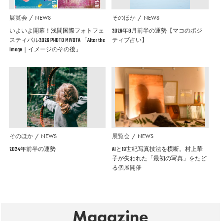
展覧会
NEWS
そのほか
NEWS
いよいよ開幕！浅間国際フォトフェ
2026年8月前半の運勢【マコのポジ
スティバル2026 PHOTO MIYOTA 「After the
ティブ占い】
Image｜イメージのその後」
そのほか
NEWS
展覧会
NEWS
2024年前半の運勢
AIと19世紀写真技法を横断。村上華
子が失われた「最初の写真」をたど
る個展開催
Magazine