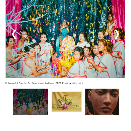
©︎ Kamonlak Sukchai The Depiction of Red Lotus, 2023 Courtesy of the artist