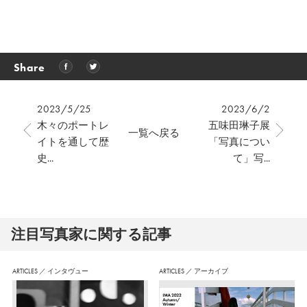
Share
2023/5/25
2023/6/2
木々のポートレ
五味田琳子展
一覧へ戻る
イトを通して歴
「写真につい
史...
て」写...
注⽬写真家に関する記事
ARTICLES
／
インタヴュー
ARTICLES
／
アーカイブ