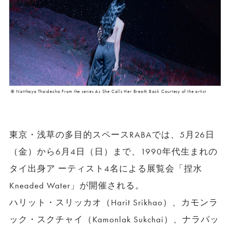
©︎ Natthaya Thaidecha From the series As She Calls Her Breath Back Courtesy of the artist
東京・浅草の多目的スペースRABAでは、5月26日
（金）から6月4日（日）まで、1990年代生まれの
タイ出身ア ーティスト4名による展覧会「捏水
Kneaded Water」が開催される。
ハリット・スリッカオ（Harit Srikhao）、カモンラ
ック・スクチャイ（Kamonlak Sukchai）、ナラパッ