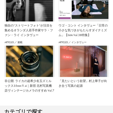
独自の“ストリートフォト”が注目を
ウゴ・コント インタヴュー「日常の
集めるオランダ人若手作家サラ・フ
小さな気づきがもたらすダイナミズ
ァン・ライ インタヴュー
ム」【IMA Vol.38特集】
ARTICLES
／
連載
ARTICLES
／
インタヴュー
非公開: ライカの超希少名玉ズミル
「見たいという欲望」村上華子が向
ックス35mm f1.4｜新宿 北村写真機
き合う写真の起源
店ヴィンテージカメラのすすめ Vol.7
カテゴリで探す