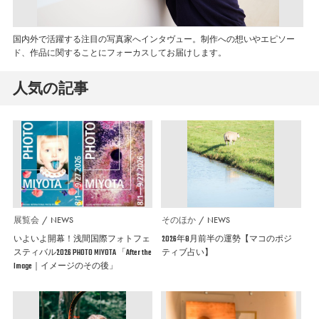
国内外で活躍する注目の写真家へインタヴュー。制作への想いやエピソー
ド、作品に関することにフォーカスしてお届けします。
人気の記事
展覧会
NEWS
そのほか
NEWS
いよいよ開幕！浅間国際フォトフェ
2026年8月前半の運勢【マコのポジ
スティバル2026 PHOTO MIYOTA 「After the
ティブ占い】
Image｜イメージのその後」