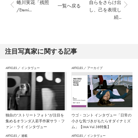
蜷川実花「残照
⾃らをさらけ出
一覧へ戻る
/Eterni...
し、⼰を表現し
続...
注⽬写真家に関する記事
ARTICLES
／
インタヴュー
ARTICLES
／
アーカイブ
独自の“ストリートフォト”が注目を
ウゴ・コント インタヴュー「日常の
集めるオランダ人若手作家サラ・フ
小さな気づきがもたらすダイナミズ
ァン・ライ インタヴュー
ム」【IMA Vol.38特集】
ARTICLES
／
連載
ARTICLES
／
インタヴュー