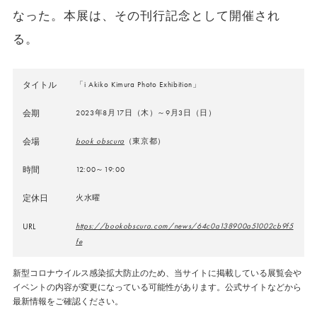
なった。本展は、その刊行記念として開催され
る。
タイトル
「i Akiko Kimura Photo Exhibition」
会期
2023年8月17日（木）～9月3日（日）
会場
book obscura
（東京都）
時間
12:00～19:00
定休日
火水曜
URL
https://bookobscura.com/news/64c0a138900a51002cb9f5
fe
新型コロナウイルス感染拡大防止のため、当サイトに掲載している展覧会や
イベントの内容が変更になっている可能性があります。公式サイトなどから
最新情報をご確認ください。