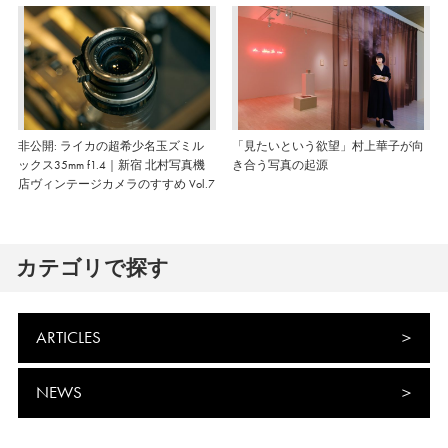
非公開: ライカの超希少名玉ズミル
「見たいという欲望」村上華子が向
ックス35mm f1.4｜新宿 北村写真機
き合う写真の起源
店ヴィンテージカメラのすすめ Vol.7
カテゴリで探す
ARTICLES
NEWS