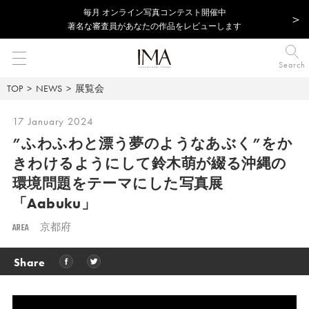
毎⽉ オンライン写真コンテスト開催中
著名な審査員があなたの作品をレビューします
Search
TOP
NEWS
展覧会
17 January 2024
”ふわふわと漂う夢のようなあぶく”を
か
きわけるようにして鈴木萌が綴る
沖縄の
環境問題をテーマにした写真展
「Aabuku」
AREA
京都府
Share