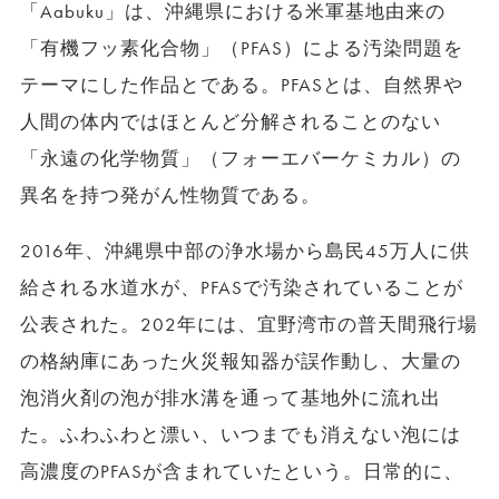
「Aabuku」は、沖縄県における米軍基地由来の
「有機フッ素化合物」（PFAS）による汚染問題を
テーマにした作品とである。PFASとは、自然界や
人間の体内ではほとんど分解されることのない
「永遠の化学物質」（フォーエバーケミカル）の
異名を持つ発がん性物質である。
2016年、沖縄県中部の浄水場から島民45万人に供
給される水道水が、PFASで汚染されていることが
公表された。202年には、宜野湾市の普天間飛行場
の格納庫にあった火災報知器が誤作動し、大量の
泡消火剤の泡が排水溝を通って基地外に流れ出
た。ふわふわと漂い、いつまでも消えない泡には
高濃度のPFASが含まれていたという。日常的に、