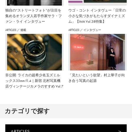
独自の“ストリートフォト”が注目を
ウゴ・コント インタヴュー「日常の
集めるオランダ人若手作家サラ・フ
小さな気づきがもたらすダイナミズ
ァン・ライ インタヴュー
ム」【IMA Vol.38特集】
ARTICLES
／
連載
ARTICLES
／
インタヴュー
非公開: ライカの超希少名玉ズミル
「見たいという欲望」村上華子が向
ックス35mm f1.4｜新宿 北村写真機
き合う写真の起源
店ヴィンテージカメラのすすめ Vol.7
カテゴリで探す
ARTICLES