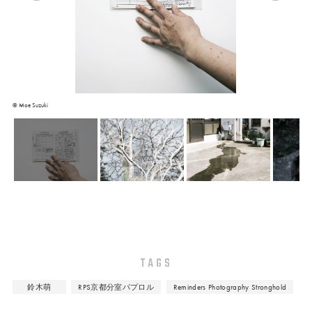
©︎ Moe Suzuki
TAGS
鈴木萌
RPS京都分室パプロル
Reminders Photography Stronghold