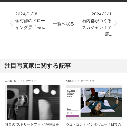
2024/1/18
2024/2/1
金村修のドロー
石内都がつくる
一覧へ戻る
イング展「Adr...
スカジャン！？
展...
注⽬写真家に関する記事
ARTICLES
／
インタヴュー
ARTICLES
／
アーカイブ
独自の“ストリートフォト”が注目を
ウゴ・コント インタヴュー「日常の