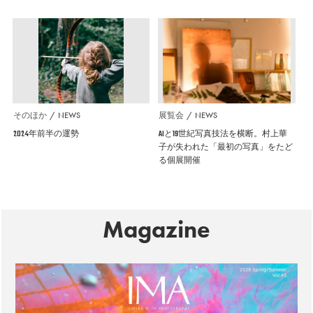
そのほか
NEWS
展覧会
NEWS
2024年前半の運勢
AIと19世紀写真技法を横断。村上華
子が失われた「最初の写真」をたど
る個展開催
Magazine