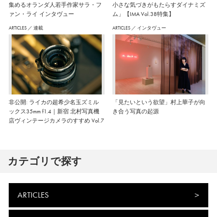
集めるオランダ人若手作家サラ・フ
小さな気づきがもたらすダイナミズ
ァン・ライ インタヴュー
ム」【IMA Vol.38特集】
ARTICLES
／
連載
ARTICLES
／
インタヴュー
非公開: ライカの超希少名玉ズミル
「見たいという欲望」村上華子が向
ックス35mm f1.4｜新宿 北村写真機
き合う写真の起源
店ヴィンテージカメラのすすめ Vol.7
カテゴリで探す
ARTICLES