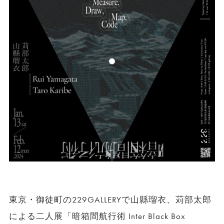
東京・御徒町の229GALLERYで山縣瑠衣、苅部太郎
による二人展「暗箱間航行術 Inter Black Box