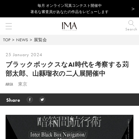
毎⽉ オンライン写真コンテスト開催中
著名な審査員があなたの作品をレビューします
Search
TOP
NEWS
展覧会
25 January 2024
ブラックボックスなAI時代を考察する苅
部太郎、山縣瑠衣の二人展開催中
AREA
東京
Share