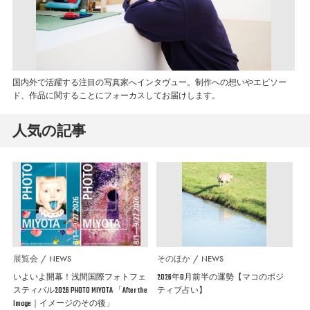
国内外で活躍する注目の写真家へインタヴュー。制作への想いやエピソー
ド、作品に関することにフォーカスしてお届けします。
人気の記事
展覧会
NEWS
そのほか
NEWS
いよいよ開幕！浅間国際フォトフェ
2026年8月前半の運勢【マコのポジ
スティバル2026 PHOTO MIYOTA 「After the
ティブ占い】
Image｜イメージのその後」