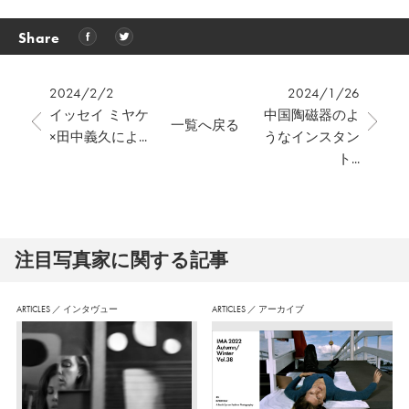
Share
2024/2/2
2024/1/26
イッセイ ミヤケ
中国陶磁器のよ
一覧へ戻る
×田中義久によ...
うなインスタン
ト...
注⽬写真家に関する記事
ARTICLES
／
インタヴュー
ARTICLES
／
アーカイブ