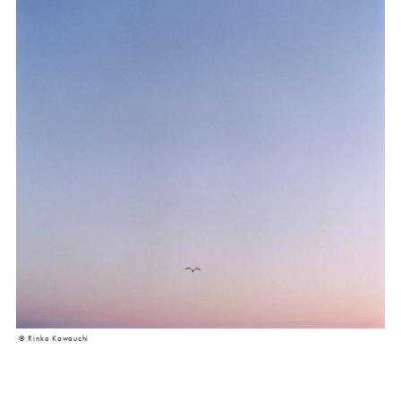
©︎ Rinko Kawauchi