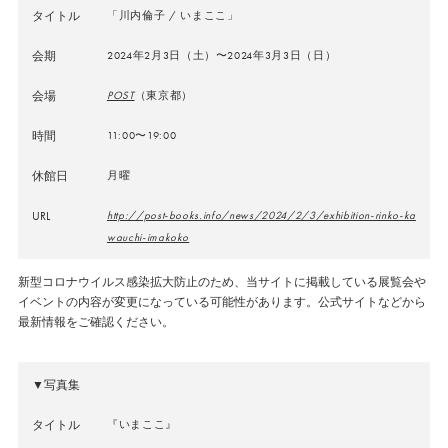
タイトル
「川内倫子 / いまここ」
会期
2024年2月3日（土）〜2024年3月3日（日）
会場
POST
（東京都）
時間
11:00〜19:00
休館日
月曜
URL
http://post-books.info/news/2024/2/3/exhibition-rinko-ka
wauchi-imakoko
新型コロナウイルス感染拡大防止のため、当サイトに掲載している展覧会や
イベントの内容が変更になっている可能性があります。公式サイトなどから
最新情報をご確認ください。
▼写真集
タイトル
『いまここ』