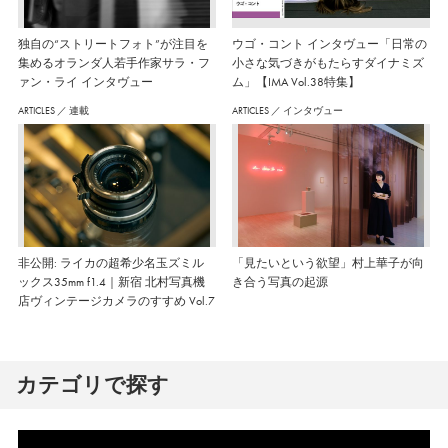
独自の“ストリートフォト”が注目を
ウゴ・コント インタヴュー「日常の
集めるオランダ人若手作家サラ・フ
小さな気づきがもたらすダイナミズ
ァン・ライ インタヴュー
ム」【IMA Vol.38特集】
ARTICLES
／
連載
ARTICLES
／
インタヴュー
非公開: ライカの超希少名玉ズミル
「見たいという欲望」村上華子が向
ックス35mm f1.4｜新宿 北村写真機
き合う写真の起源
店ヴィンテージカメラのすすめ Vol.7
カテゴリで探す