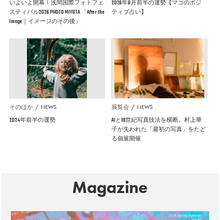
いよいよ開幕！浅間国際フォトフェ
2026年8月前半の運勢【マコのポジ
スティバル2026 PHOTO MIYOTA 「After the
ティブ占い】
Image｜イメージのその後」
そのほか
NEWS
展覧会
NEWS
2024年前半の運勢
AIと19世紀写真技法を横断。村上華
子が失われた「最初の写真」をたど
る個展開催
Magazine