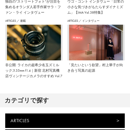
独自の“ストリートフォト”が注目を
ウゴ・コント インタヴュー「日常の
集めるオランダ人若手作家サラ・フ
小さな気づきがもたらすダイナミズ
ァン・ライ インタヴュー
ム」【IMA Vol.38特集】
ARTICLES
／
連載
ARTICLES
／
インタヴュー
非公開: ライカの超希少名玉ズミル
「見たいという欲望」村上華子が向
ックス35mm f1.4｜新宿 北村写真機
き合う写真の起源
店ヴィンテージカメラのすすめ Vol.7
カテゴリで探す
ARTICLES