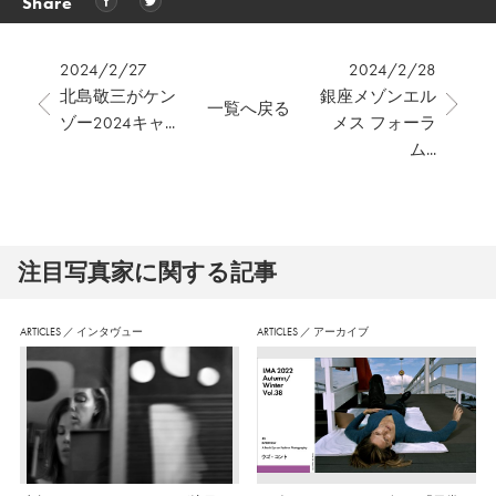
Share
2024/2/27
2024/2/28
北島敬三がケン
銀座メゾンエル
一覧へ戻る
ゾー2024キャ...
メス フォーラ
ム...
注⽬写真家に関する記事
ARTICLES
／
インタヴュー
ARTICLES
／
アーカイブ