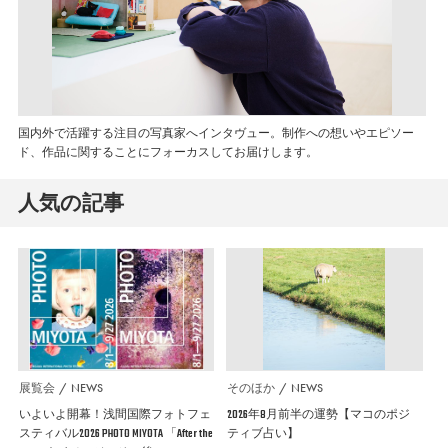
国内外で活躍する注目の写真家へインタヴュー。制作への想いやエピソー
ド、作品に関することにフォーカスしてお届けします。
人気の記事
展覧会
NEWS
そのほか
NEWS
いよいよ開幕！浅間国際フォトフェ
2026年8月前半の運勢【マコのポジ
スティバル2026 PHOTO MIYOTA 「After the
ティブ占い】