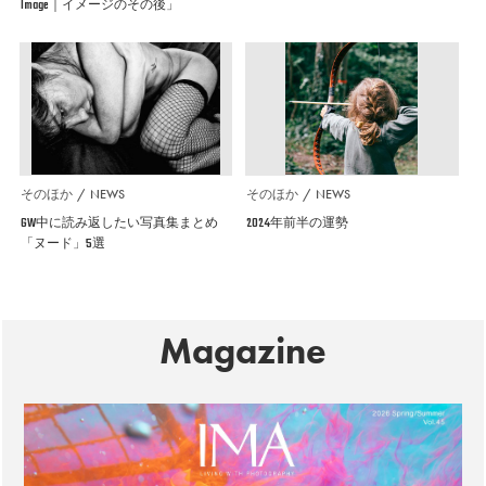
Image｜イメージのその後」
そのほか
NEWS
そのほか
NEWS
GW中に読み返したい写真集まとめ
2024年前半の運勢
「ヌード」5選
Magazine