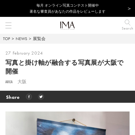
毎⽉ オンライン写真コンテスト開催中
著名な審査員があなたの作品をレビューします
Search
TOP
NEWS
展覧会
27 February 2024
写真と掛け軸が融合する写真展が大阪で
開催
AREA
大阪
Share