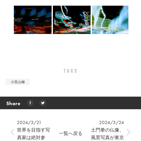
TAGS
小見山峻
Share
2024/3/21
2024/3/24
世界を目指す写
土門拳の仏像、
一覧へ戻る
真家は絶対参
風景写真が東京