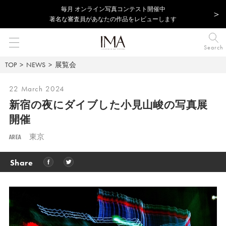
毎⽉ オンライン写真コンテスト開催中
著名な審査員があなたの作品をレビューします
Search
TOP
NEWS
展覧会
22 March 2024
新宿の夜にダイブした小見山峻の写真展
開催
AREA
東京
Share