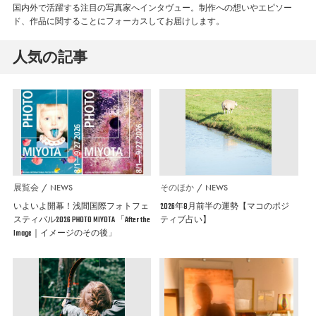
国内外で活躍する注目の写真家へインタヴュー。制作への想いやエピソー
ド、作品に関することにフォーカスしてお届けします。
人気の記事
展覧会
NEWS
そのほか
NEWS
いよいよ開幕！浅間国際フォトフェ
2026年8月前半の運勢【マコのポジ
スティバル2026 PHOTO MIYOTA 「After the
ティブ占い】
Image｜イメージのその後」