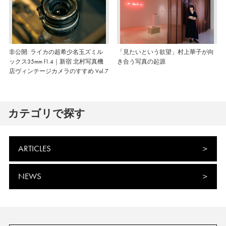
非公開: ライカの超希少名玉ズミル
「見たいという欲望」村上華子が向
ックス35mm f1.4｜新宿 北村写真機
き合う写真の起源
店ヴィンテージカメラのすすめ Vol.7
カテゴリで探す
ARTICLES
NEWS