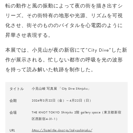
転の動作と風の振動によって夜の街を描き出すシ
リーズ。その街特有の地形や光源、リズムを可視
化させ、街そのもののバイタルを心電図のように
昇華させ表現する。
本展では、小見山が夜の新宿にて”City Dive”した新
作が展示される。忙しない都市の呼吸を光の波形
を持って読み解いた軌跡を制作した。
タイトル
小見山峻 写真展 「City Dive Shinjuku」
会期
2024年3月22日（金）～4月22日（日）
会場
THE KNOT TOKYO Shinjuku 2階 gallery space（東京都新宿
区西新宿4-31-1）
URL
https://hotel-the-knot.jp/tokyoshinjuku/