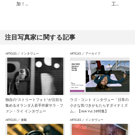
加！...
工...
注⽬写真家に関する記事
ARTICLES
／
インタヴュー
ARTICLES
／
アーカイブ
独自の“ストリートフォト”が注目を
ウゴ・コント インタヴュー「日常の
集めるオランダ人若手作家サラ・フ
小さな気づきがもたらすダイナミズ
ァン・ライ インタヴュー
ム」【IMA Vol.38特集】
ARTICLES
／
連載
ARTICLES
／
インタヴュー