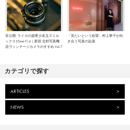
非公開: ライカの超希少名玉ズミル
「見たいという欲望」村上華子が向
ックス35mm f1.4｜新宿 北村写真機
き合う写真の起源
店ヴィンテージカメラのすすめ Vol.7
カテゴリで探す
ARTICLES
NEWS