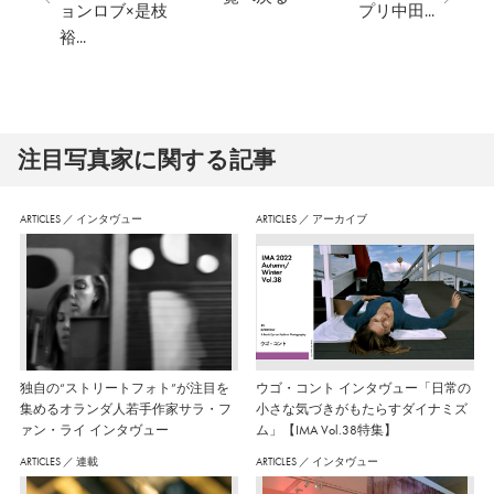
ョンロブ×是枝
プリ中田...
裕...
注⽬写真家に関する記事
ARTICLES
／
インタヴュー
ARTICLES
／
アーカイブ
独自の“ストリートフォト”が注目を
ウゴ・コント インタヴュー「日常の
集めるオランダ人若手作家サラ・フ
小さな気づきがもたらすダイナミズ
ァン・ライ インタヴュー
ム」【IMA Vol.38特集】
ARTICLES
／
連載
ARTICLES
／
インタヴュー