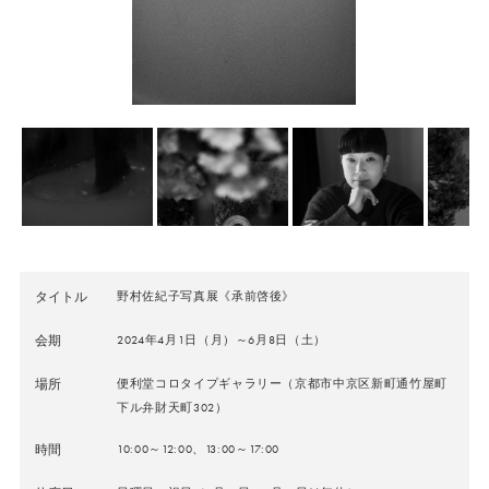
タイトル
野村佐紀子写真展《承前啓後》
会期
2024年4月1日（月）～6月8日（土）
場所
便利堂コロタイプギャラリー（京都市中京区新町通竹屋町
下ル弁財天町302）
時間
10:00～12:00、13:00～17:00