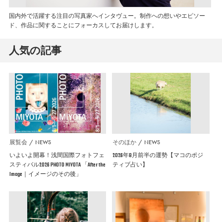
国内外で活躍する注目の写真家へインタヴュー。制作への想いやエピソー
ド、作品に関することにフォーカスしてお届けします。
人気の記事
展覧会
NEWS
そのほか
NEWS
いよいよ開幕！浅間国際フォトフェ
2026年8月前半の運勢【マコのポジ
スティバル2026 PHOTO MIYOTA 「After the
ティブ占い】
Image｜イメージのその後」