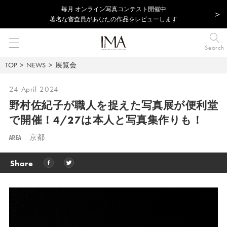
毎⽉ オンライン写真コンテスト開催中
著名な審査員があなたの作品をレビューします
Search
TOP
NEWS
展覧会
24 April 2024
野村佐紀子が職人を捉えた写真展が便利堂
で開催！4/27は本人と写真集作りも！
AREA
京都
Share