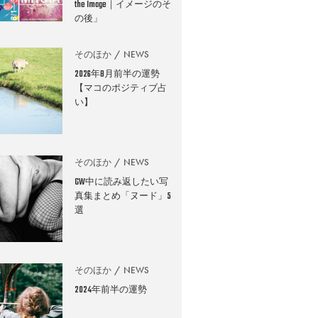
the Image｜イメージのそ
の後」
そのほか
NEWS
2026年8月前半の運勢
【マコのポジティブ占
い】
そのほか
NEWS
GW中に読み返したい写
真集まとめ「ヌード」5
選
そのほか
NEWS
2024年前半の運勢