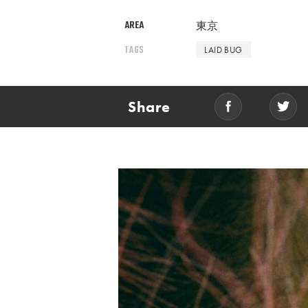
AREA
東京
TAGS
LAID BUG
Share