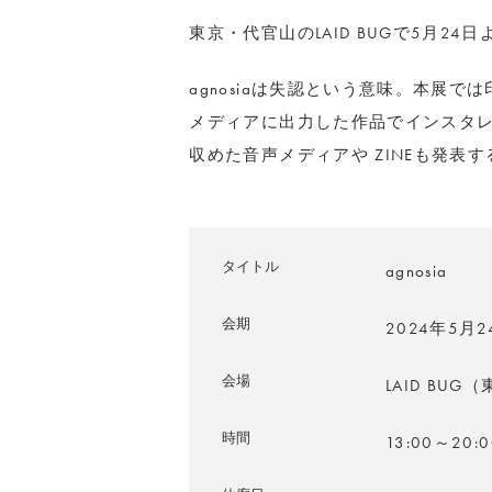
東京・代官山のLAID BUGで5月24日
agnosiaは失認という意味。本展
メディアに出力した作品でインスタレ
収めた音声メディアや ZINEも発表す
タイトル
agnosia
会期
2024年5月
会場
LAID BU
時間
13:00～20:0