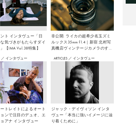
ント インタヴュー「日
非公開: ライカの超希少名玉ズミ
さな気づきがもたらすダイ
ルックス35mm f1.4｜新宿 北村写
【IMA Vol.38特集】
真機店ヴィンテージカメラのすす
め Vol.7
S
／
インタヴュー
ARTICLES
／
インタヴュー
ポートレイトによるオート
ジャック・デイヴィソン インタ
ションで注目のデュオ、エ
ヴュー「本当に強いイメージに辿
ョアナ インタヴュー
り着くために」