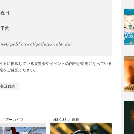
、祝日
前予約
v.net/publiciswallgallery/calendar
イトに掲載している展覧会やイベントの内容が変更になっている
報をご確認ください。
浅田政志
S
／
アーカイブ
ARTICLES
／
連載