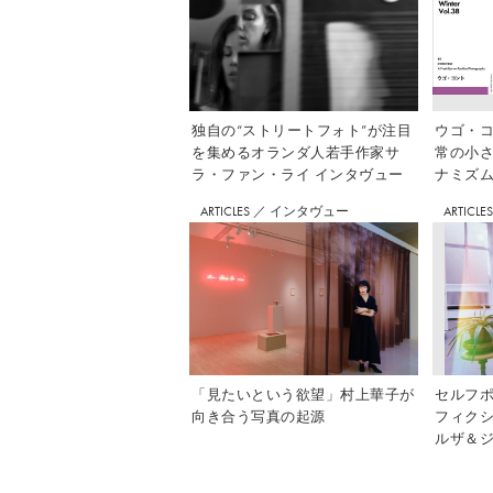
独自の“ストリートフォト”が注目
ウゴ・コ
を集めるオランダ人若手作家サ
常の小
ラ・ファン・ライ インタヴュー
ナミズム」
ARTICLES
／
インタヴュー
ARTICLE
「見たいという欲望」村上華子が
セルフ
向き合う写真の起源
フィク
ルザ＆ジ