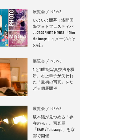
展覧会
NEWS
いよいよ開幕！浅間国
際フォトフェスティバ
ル2026 PHOTO MIYOTA 「After
the Image｜イメージのそ
の後」
展覧会
NEWS
AIと19世紀写真技法を横
断。村上華子が失われ
た「最初の写真」をた
どる個展開催
展覧会
NEWS
坂本陽が見つめる「存
在の光」。写真展
「BEAM / Telescope」を京
都で開催