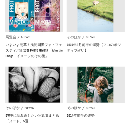
展覧会
NEWS
そのほか
NEWS
いよいよ開幕！浅間国際フォトフェ
2026年8月前半の運勢【マコのポジ
スティバル2026 PHOTO MIYOTA 「After the
ティブ占い】
Image｜イメージのその後」
そのほか
NEWS
そのほか
NEWS
GW中に読み返したい写真集まとめ
2024年前半の運勢
「ヌード」5選