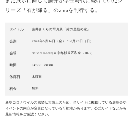
また展示に際して藤井が学生時代に続けていたシ
リーズ「石が降る」のzineを刊行する。
タイトル
藤井さくらの写真展『緑の屋根の家』
会期
2024年6月14日（金） 〜6月23日（日）
会場
flotsam books(東京都杉並区和泉1-10-7)
時間
14:00～20:00
休廊日
水曜日
料金
無料
新型コロナウイルス感染拡大防止のため、当サイトに掲載している展覧会や
イベントの内容が変更になっている可能性があります。公式サイトなどから
最新情報をご確認ください。