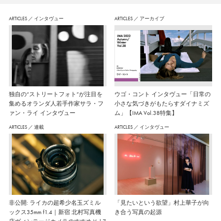
ARTICLES
／
インタヴュー
ARTICLES
／
アーカイブ
独自の“ストリートフォト”が注目を
ウゴ・コント インタヴュー「日常の
集めるオランダ人若手作家サラ・フ
小さな気づきがもたらすダイナミズ
ァン・ライ インタヴュー
ム」【IMA Vol.38特集】
ARTICLES
／
連載
ARTICLES
／
インタヴュー
非公開: ライカの超希少名玉ズミル
「見たいという欲望」村上華子が向
ックス35mm f1.4｜新宿 北村写真機
き合う写真の起源