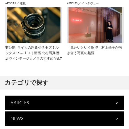
ARTICLES
／
連載
ARTICLES
／
インタヴュー
非公開: ライカの超希少名玉ズミル
「見たいという欲望」村上華子が向
ックス35mm f1.4｜新宿 北村写真機
き合う写真の起源
店ヴィンテージカメラのすすめ Vol.7
カテゴリで探す
ARTICLES
NEWS