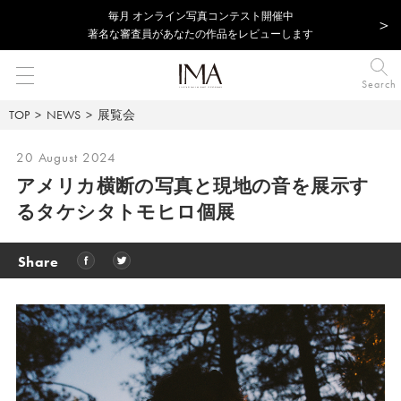
毎⽉ オンライン写真コンテスト開催中
著名な審査員があなたの作品をレビューします
Search
TOP
NEWS
展覧会
20 August 2024
アメリカ横断の写真と現地の音を展示す
るタケシタトモヒロ個展
Share