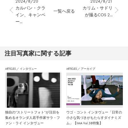
2024/8/20
2024/8/21
カルバン・クラ
カリム・サドリ
一覧へ戻る
イン、キャンペ
が撮るCOS 2...
ー...
注⽬写真家に関する記事
ARTICLES
／
インタヴュー
ARTICLES
／
アーカイブ
独自の“ストリートフォト”が注目を
ウゴ・コント インタヴュー「日常の
集めるオランダ人若手作家サラ・フ
小さな気づきがもたらすダイナミズ
ァン・ライ インタヴュー
ム」【IMA Vol.38特集】